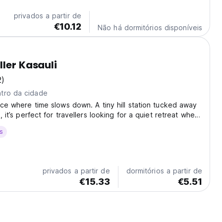
privados a partir de
€10.12
Não há dormitórios disponíveis
ller Kasauli
2)
tro da cidade
lace where time slows down. A tiny hill station tucked away
s, it’s perfect for travellers looking for a quiet retreat where
e to do much at all. Whether you're on a relaxed family
s
olo escape, Kasauli...
privados a partir de
dormitórios a partir de
€15.33
€5.51