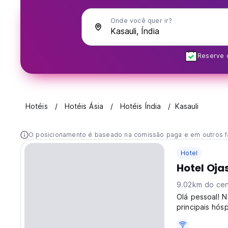
Onde você quer ir?
Reserve c
Hotéis
Hotéis Ásia
Hotéis Índia
Kasauli
O posicionamento é baseado na comissão paga e em outros f
Hotel
Hotel Oja
9.02km do cen
Olá pessoal! N
principais hós
luxuosos arrum
causa da nossa