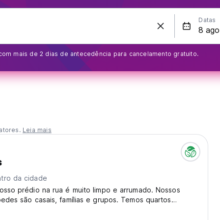
Datas
om mais de 2 dias de antecedência para cancelamento gratuito.
atores.
Leia mais
s
tro da cidade
osso prédio na rua é muito limpo e arrumado. Nossos
pedes são casais, famílias e grupos. Temos quartos
ados e limpos! Todos os turistas visitam este país por
 cultura indiana, mas em algumas cidades...