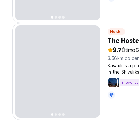
Hostel
The Hoste
9.7
Ótimo
(
3.56km do cen
Kasauli is a p
in the Shivalik
they don’t hav
8 evento
vacation or a s