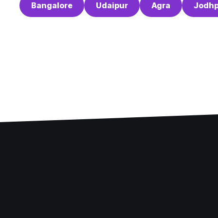
Bangalore
Udaipur
Agra
Jodhp