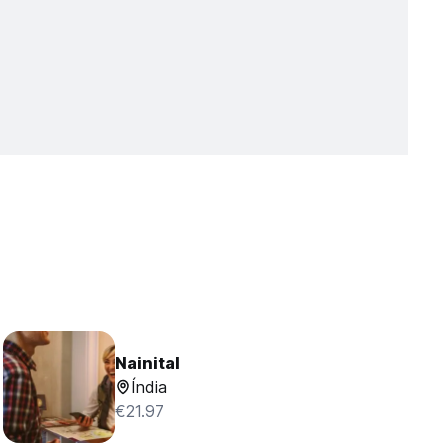
Nainital
Índia
€21.97