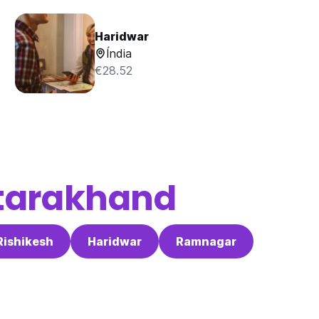
Haridwar
Índia
€28.52
tarakhand
Rishikesh
Haridwar
Ramnagar