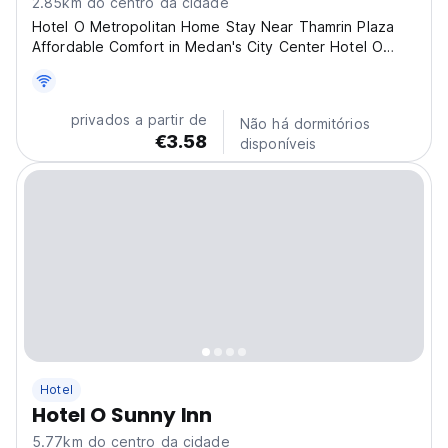
2.85km do centro da cidade
Hotel O Metropolitan Home Stay Near Thamrin Plaza
Affordable Comfort in Medan's City Center Hotel O
Metropolitan Home Stay Near Thamrin Plaza offers
budget-friendly accommodations in the heart of
Medan, Indonesia. Situated at Blok L15-16, Komplek
privados a partir de
Não há dormitórios
Asia Mega...
€3.58
disponíveis
Hotel
Hotel O Sunny Inn
5.77km do centro da cidade