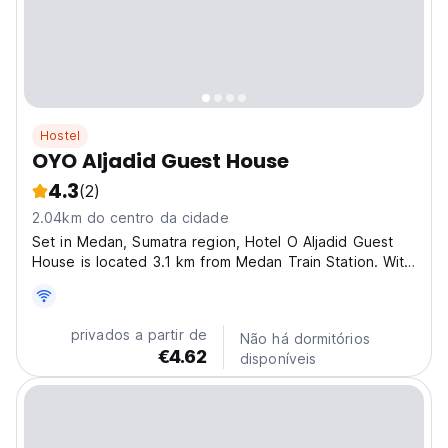
Hostel
OYO Aljadid Guest House
4.3
(2)
2.04km do centro da cidade
Set in Medan, Sumatra region, Hotel O Aljadid Guest
House is located 3.1 km from Medan Train Station. With
a shared lounge, the 3-star hotel has air-conditioned
rooms with free WiFi, each with a private bathroom.
The accommodation offers room service, a 24-hour...
privados a partir de
Não há dormitórios
€4.62
disponíveis