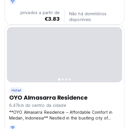
clean and welcoming environment. Convenient
Location: Situated 24 km from Kualanamu International...
privados a partir de
Não há dormitórios
€3.83
disponíveis
Hotel
OYO Almasarra Residence
6.47km do centro da cidade
**OYO Almasarra Residence – Affordable Comfort in
Medan, Indonesia** Nestled in the bustling city of
Medan, OYO Almasarra Residence offers guests a