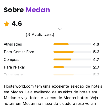
Sobre
Medan
4.6
(3 Avaliações)
Atividades
4.0
Para Comer Fora
5.3
Compras
4.7
Para relaxar
2.7
Transporte
5.3
Turismo
4.0
Hostelworld.com tem uma excelente seleção de hoteis
Cultura
6.0
em Medan. Leia avaliação de usuários de hoteis em
Festas / vida noturna
Medan e veja fotos e videos de Medan hoteis. Veja
4.0
hoteis em Medan no mapa da cidade e reserve um
Custo-beneficio
5.3