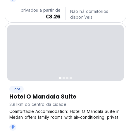
welcoming and budget-friendly accommodation option
for both short and long stays. Whether you're visiting
privados a partir de
Não há dormitórios
for...
€3.26
disponíveis
Hotel
Hotel O Mandala Suite
3.81km do centro da cidade
Comfortable Accommodation: Hotel O Mandala Suite in
Medan offers family rooms with air-conditioning, private
bathrooms, and free WiFi throughout the property.
Each room includes a seating area, TV, and wardrobe,