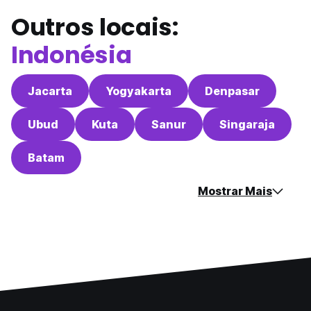
Outros locais:
Indonésia
Jacarta
Yogyakarta
Denpasar
Ubud
Kuta
Sanur
Singaraja
Batam
Mostrar Mais