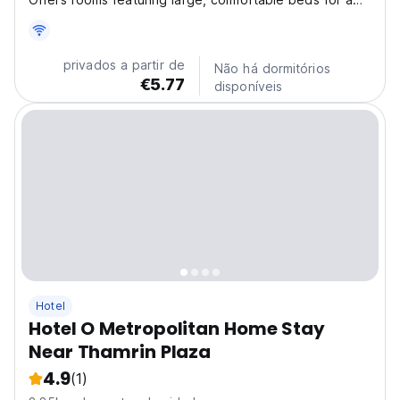
pleasant stay. Each room includes Wi-Fi, air
conditioning, a TV, a hygienic bathroom, and high-
quality, modern furnishings. Discover Comfort and
privados a partir de
Não há dormitórios
Convenience...
€5.77
disponíveis
Hotel
Hotel O Metropolitan Home Stay
Near Thamrin Plaza
4.9
(1)