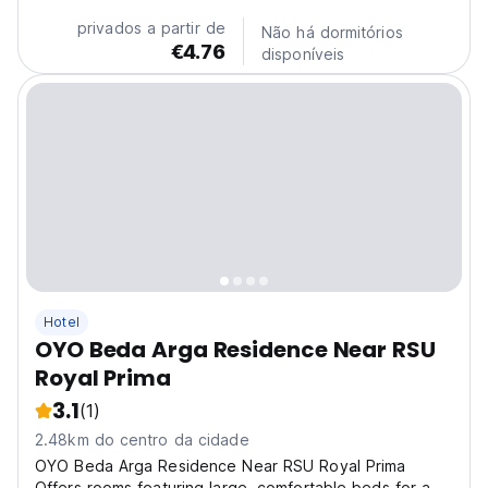
ensuring a pleasant stay. Relaxing Facilities:...
privados a partir de
Não há dormitórios
€4.76
disponíveis
Hotel
OYO Beda Arga Residence Near RSU
Royal Prima
3.1
(1)
2.48km do centro da cidade
OYO Beda Arga Residence Near RSU Royal Prima
Offers rooms featuring large, comfortable beds for a