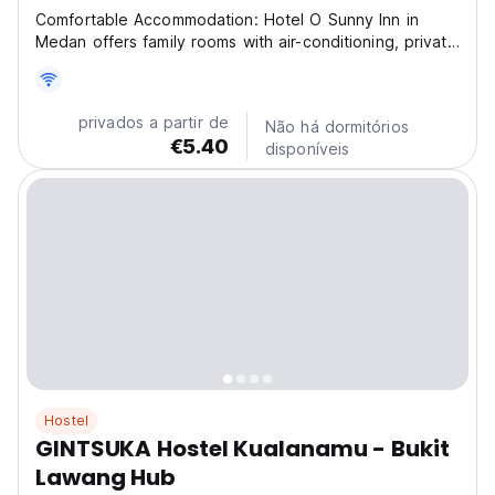
Comfortable Accommodation: Hotel O Sunny Inn in
Medan offers family rooms with air-conditioning, private
bathrooms, and free WiFi throughout the property.
Each room includes a work desk, TV, and wardrobe,
ensuring a pleasant stay. Convenient Facilities:
privados a partir de
Não há dormitórios
Guests...
€5.40
disponíveis
Hostel
GINTSUKA Hostel Kualanamu - Bukit
Lawang Hub