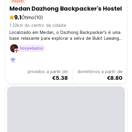
Hostel
Medan Dazhong Backpacker's Hostel
9.1
Ótimo
(10)
1.32km do centro da cidade
Localizado em Medan, o Dazhong Backpacker's é uma
base relaxante para explorar a selva de Bukit Lawang.
Perfeito para estadias econômicas e aventuras de
hospedados
trekking em Sumatra. (Auto-translated from original
language)
privados a partir de
dormitórios a partir de
€5.38
€8.80