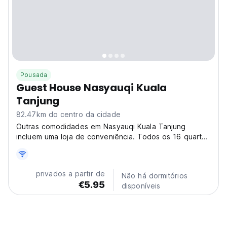
Pousada
Guest House Nasyauqi Kuala
Tanjung
82.47km do centro da cidade
Outras comodidades em Nasyauqi Kuala Tanjung
incluem uma loja de conveniência. Todos os 16 quartos
oferecem TVs com canais a cabo, além de garrafas de
água grátis e chuveiros.
privados a partir de
Não há dormitórios
€5.95
disponíveis