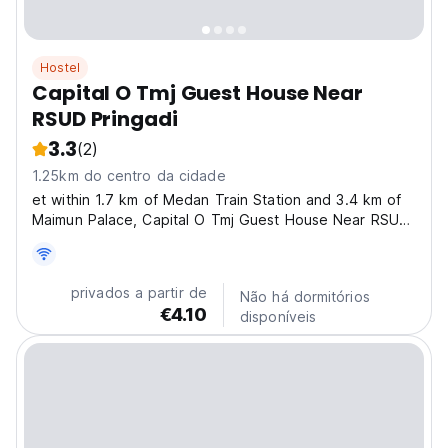
Hostel
Capital O Tmj Guest House Near
RSUD Pringadi
3.3
(2)
1.25km do centro da cidade
et within 1.7 km of Medan Train Station and 3.4 km of
Maimun Palace, Capital O Tmj Guest House Near RSUD
Pringadi offers rooms with air conditioning and a
private bathroom in Medan. This 3-star hotel offers
room service, a 24-hour front desk and free WiFi....
privados a partir de
Não há dormitórios
€4.10
disponíveis