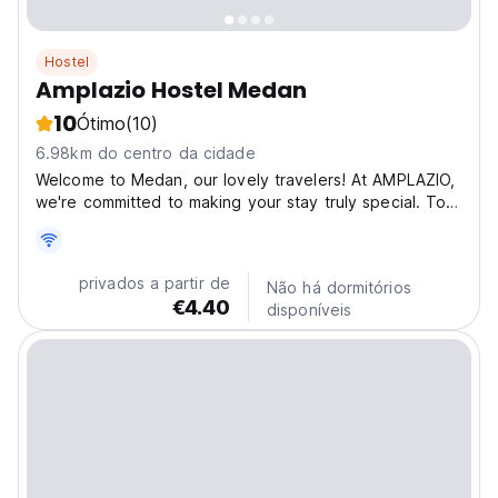
Hostel
Amplazio Hostel Medan
10
Ótimo
(10)
6.98km do centro da cidade
Welcome to Medan, our lovely travelers! At AMPLAZIO,
we're committed to making your stay truly special. Top
features of the hostel include free Wi-Fi, 24-hour front
desk, car park, room service. Our hostel is the ideal
resting spot before you set off to explore...
privados a partir de
Não há dormitórios
€4.40
disponíveis