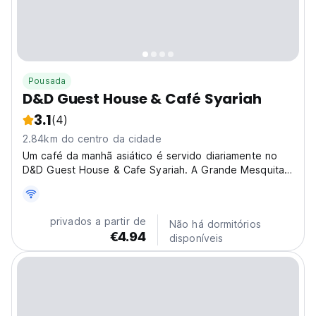
Pousada
D&D Guest House & Café Syariah
3.1
(4)
2.84km do centro da cidade
Um café da manhã asiático é servido diariamente no
D&D Guest House & Cafe Syariah. A Grande Mesquita
Medan fica a 1,1 km do alojamento, enquanto o Palácio
Maimun está a 1,4 km.
privados a partir de
Não há dormitórios
€4.94
disponíveis