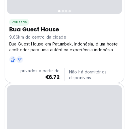
Pousada
Bua Guest House
9.66km do centro da cidade
Bua Guest House em Patumbak, Indonésia, é um hostel
acolhedor para uma autêntica experiência indonésia.
Uma pousada aconchegante para imersão cultural e
relaxamento. (Auto-translated from original language)
privados a partir de
Não há dormitórios
€6.72
disponíveis