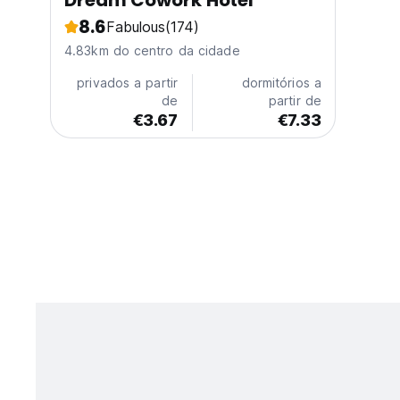
Dream Cowork Hotel
8.6
Fabulous
(174)
4.83km do centro da cidade
privados a partir
dormitórios a
de
partir de
€3.67
€7.33