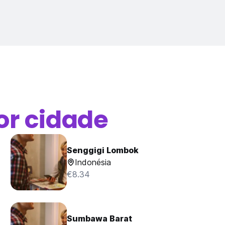
or cidade
Senggigi Lombok
Indonésia
€8.34
Sumbawa Barat