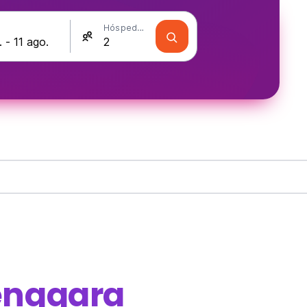
Hóspedes
enggara