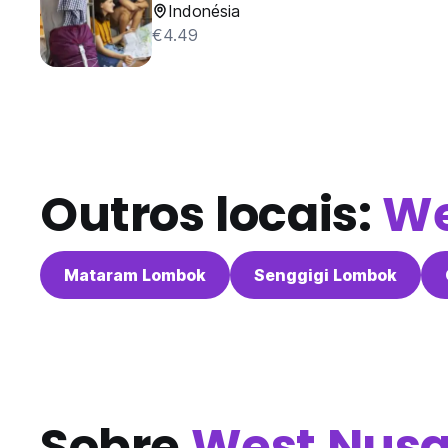
Indonésia
€4.49
Outros locais:
We
Mataram Lombok
Senggigi Lombok
Sobre
West Nusa