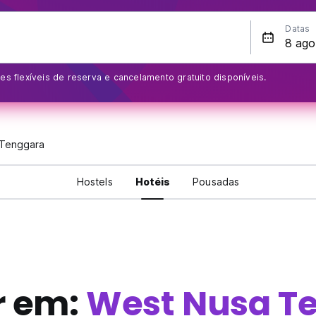
Datas
s flexíveis de reserva e cancelamento gratuito disponíveis.
Tenggara
Hostels
Hotéis
Pousadas
r em:
West Nusa T