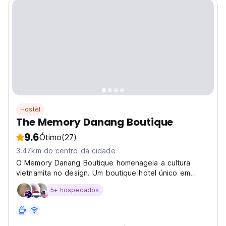
Hostel
The Memory Danang Boutique
9.6
Ótimo
(27)
3.47km do centro da cidade
O Memory Danang Boutique homenageia a cultura
vietnamita no design. Um boutique hotel único em
Danang para uma experiência memorável e imersiva.
5+ hospedados
(Auto-translated from original language)