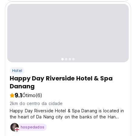
Hotel
Happy Day Riverside Hotel & Spa
Danang
9.1
Ótimo
(6)
2km do centro da cidade
Happy Day Riverside Hotel & Spa Danang is located in
the heart of Da Nang city on the banks of the Han
River. The hotel has a modern design with full
hospedados
amenities and luxury. Here we provide you with full
accommodation services such as: - 24/7 reception