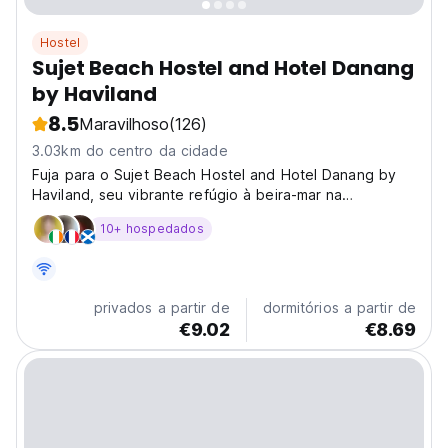
Hostel
Sujet Beach Hostel and Hotel Danang
by Haviland
8.5
Maravilhoso
(126)
3.03km do centro da cidade
Fuja para o Sujet Beach Hostel and Hotel Danang by
Haviland, seu vibrante refúgio à beira-mar na
ensolarada Da Nang! Localizado a poucos passos da
10+ hospedados
deslumbrante praia de Pham Van Dong, nosso hostel
oferece a combinação perfeita de conforto moderno e
atmosfera...
privados a partir de
dormitórios a partir de
€9.02
€8.69