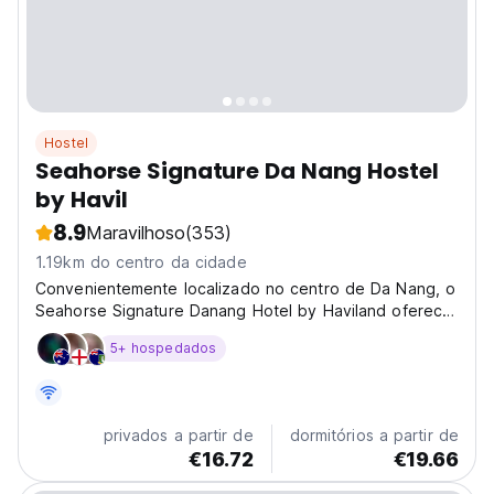
Hostel
Seahorse Signature Da Nang Hostel
by Havil
8.9
Maravilhoso
(353)
1.19km do centro da cidade
Convenientemente localizado no centro de Da Nang, o
Seahorse Signature Danang Hotel by Haviland oferece
quartos com ar-condicionado, piscina ao ar livre, Wi-Fi
5+ hospedados
gratuito e jardim.
privados a partir de
dormitórios a partir de
€16.72
€19.66