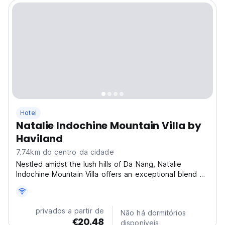
Hotel
Natalie Indochine Mountain Villa by
Haviland
7.74km do centro da cidade
Nestled amidst the lush hills of Da Nang, Natalie
Indochine Mountain Villa offers an exceptional blend of
traditional Indochine elegance and modern luxury living.
Surrounded by nature yet conveniently connected to
the city, this villa delivers a tranquil...
privados a partir de
Não há dormitórios
€20.48
disponíveis