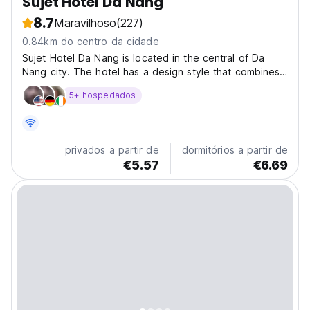
Sujet Hotel Da Nang
8.7
Maravilhoso
(227)
0.84km do centro da cidade
Sujet Hotel Da Nang is located in the central of Da
Nang city. The hotel has a design style that combines
classic and elegant elements, imbued with the beauty
5+ hospedados
of the image of 'Hoi An ancient town', with full
amenities and luxury. Here we provide you with...
privados a partir de
dormitórios a partir de
€5.57
€6.69