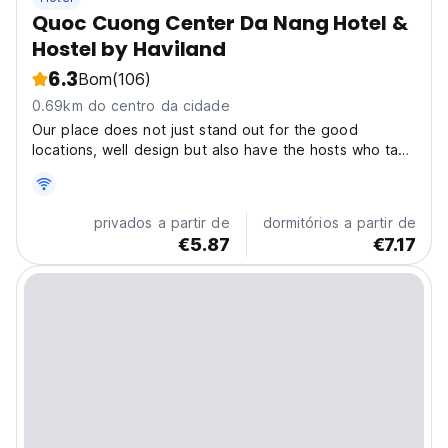
Quoc Cuong Center Da Nang Hotel &
Hostel by Haviland
6.3
Bom
(106)
0.69km do centro da cidade
Our place does not just stand out for the good
locations, well design but also have the hosts who take
care of your stay as well as your experiences by their
sincere hospitality Located right at the center of Da
Nang , you can walk everywhere from here. Other...
privados a partir de
dormitórios a partir de
€5.87
€7.17