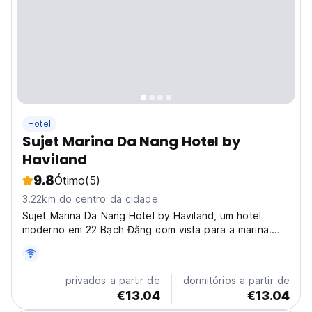
Hotel
Sujet Marina Da Nang Hotel by
Haviland
9.8
Ótimo
(5)
3.22km do centro da cidade
Sujet Marina Da Nang Hotel by Haviland, um hotel
moderno em 22 Bạch Đằng com vista para a marina.
Perto da Ponte do Dragão e da Praia de My Khe.
Hotel elegante para explorar Da Nang! (Auto-translated
from original language)
privados a partir de
dormitórios a partir de
€13.04
€13.04