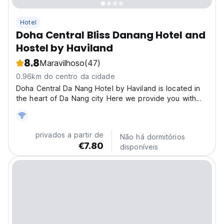
Hotel
Doha Central Bliss Danang Hotel and
Hostel by Haviland
8.8
Maravilhoso
(47)
0.96km do centro da cidade
Doha Central Da Nang Hotel by Haviland is located in
the heart of Da Nang city Here we provide you with
full accommodation services such as: - 24/7 reception
support - Daily towels provided - Daily housekeeping
service - Free mineral water provided upon check-in...
privados a partir de
Não há dormitórios
€7.80
disponíveis