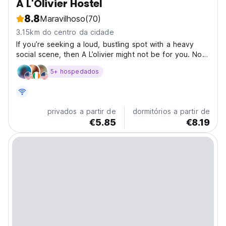
A L'Olivier Hostel
8.8
Maravilhoso
(70)
3.15km do centro da cidade
If you’re seeking a loud, bustling spot with a heavy
social scene, then A L’olivier might not be for you. Not
into the noisy, crowded social scene? Welcome to A
5+ hospedados
L’olivier. 🌿 Nestled less than 1km from the shore, our
quiet little hostel is your peaceful retreat...
privados a partir de
dormitórios a partir de
€5.85
€8.19