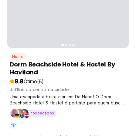
Hostel
Dorm Beachside Hotel & Hostel By
Haviland
9.8
Ótimo
(8)
3.61km do centro da cidade
Uma escapada à beira-mar em Da Nang! O Dorm
Beachside Hotel & Hostel é perfeito para quem busca
sol e viajantes sociáveis. Desfrute das praias do Vietnã
hospedados
e da vibrante vida noturna. (Auto-translated from
original language)