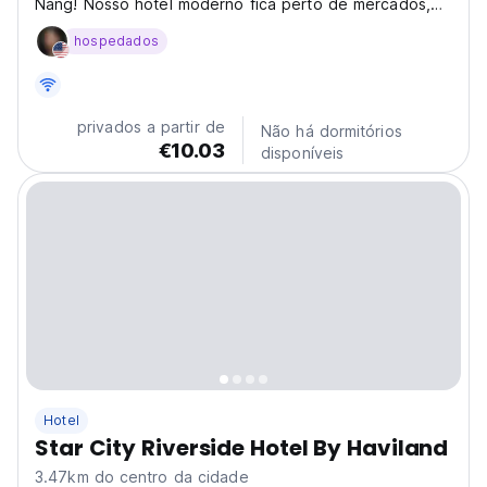
Nang! Nosso hotel moderno fica perto de mercados,
comida e praias. Relaxe em nossos quartos elegantes.
hospedados
Uma estadia aconchegante em Da Nang. (Auto-
translated from original language)
privados a partir de
Não há dormitórios
€10.03
disponíveis
Hotel
Star City Riverside Hotel By Haviland
3.47km do centro da cidade