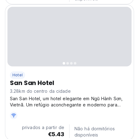
Hotel
San San Hotel
3.28km do centro da cidade
San San Hotel, um hotel elegante em Ngũ Hành Sơn,
Vietnã. Um refúgio aconchegante e moderno para
relaxar após visitar praias e as Montanhas de Mármore.
Reserve sua estadia no Vietnã hoje! (Auto-translated
from original language)
privados a partir de
Não há dormitórios
€5.43
disponíveis