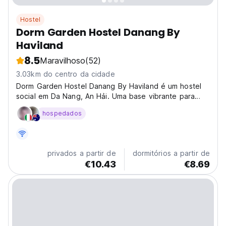
Hostel
Dorm Garden Hostel Danang By
Haviland
8.5
Maravilhoso
(52)
3.03km do centro da cidade
Dorm Garden Hostel Danang By Haviland é um hostel
social em Da Nang, An Hải. Uma base vibrante para
explorar Sơn Trà, perfeito para viagens sociais no
hospedados
Vietnã. (Auto-translated from original language)
privados a partir de
dormitórios a partir de
€10.43
€8.69