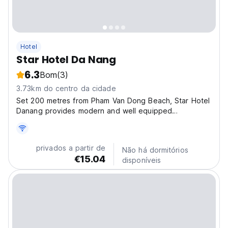
Hotel
Star Hotel Da Nang
6.3
Bom
(3)
3.73km do centro da cidade
Set 200 metres from Pham Van Dong Beach, Star Hotel
Danang provides modern and well equipped
accommodation with views of the sea. Free WiFi is
available throughout the property. Spacious and
luxurious, the rooms are fully air conditioned and offer
privados a partir de
Não há dormitórios
a comfortable...
€15.04
disponíveis