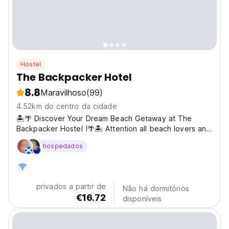
Hostel
The Backpacker Hotel
8.8
Maravilhoso
(99)
4.52km do centro da cidade
🏝️🌴 Discover Your Dream Beach Getaway at The
Backpacker Hostel !🌴🏝️ Attention all beach lovers and
traveler! Are you ready for an unforgettable adventure
hospedados
in the beautiful Da Nang City? Look no further! The
Backpacker Hostel and Spa is your perfect Coastal
getaway,...
privados a partir de
Não há dormitórios
€16.72
disponíveis