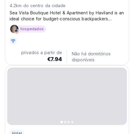
4.2km do centro da cidade
Sea Vista Boutique Hotel & Apartment by Haviland is an
ideal choice for budget-conscious backpackers
seeking comfort without compromising on quality.
hospedados
Designed with convenience in mind, the hotel offers
just the right amount of amenities and excellent
service,...
privados a partir de
Não há dormitórios
€7.94
disponíveis
Hotel