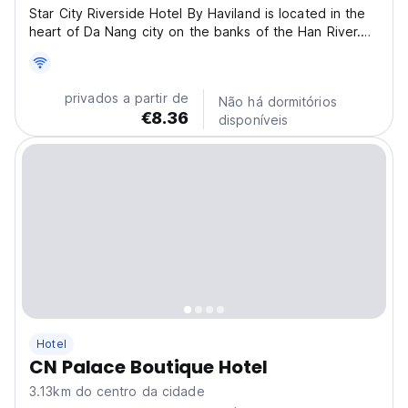
Star City Riverside Hotel By Haviland is located in the
heart of Da Nang city on the banks of the Han River.
The hotel has a modern design with full amenities and
luxury. Here we provide you with full accommodation
services such as: - 24/7 reception support...
privados a partir de
Não há dormitórios
€8.36
disponíveis
Hotel
CN Palace Boutique Hotel
3.13km do centro da cidade