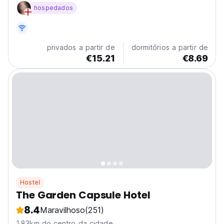
care of your stay as well as your experiences by their
hospedados
sincere hospitality Located right at the center of Da
Nang , you can walk everywhere from here. Other...
privados a partir de
dormitórios a partir de
€15.21
€8.69
Hostel
The Garden Capsule Hotel
8.4
Maravilhoso
(251)
1.83km do centro da cidade