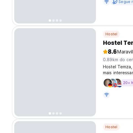
Segue r
Hostel
Hostel T
8.6
Maravi
0.89km do cen
Hostel Temza, 
mais interess
turísticas gra
20+ 
Hostel