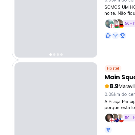
SOMOS UM HOS
noite. Não fiq
50+ 
Hostel
Main Squ
8.9
Maravi
0.08km do cen
A Praça Princi
porque está l
50+ 