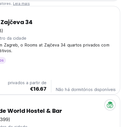
atores.
Leia mais
 Zajčeva 34
3)
tro da cidade
m Zagreb, o Rooms at Zajčeva 34 quartos privados com
tivos.
os
privados a partir de
€16.67
Não há dormitórios disponíveis
e World Hostel & Bar
3399)
tro da cidade