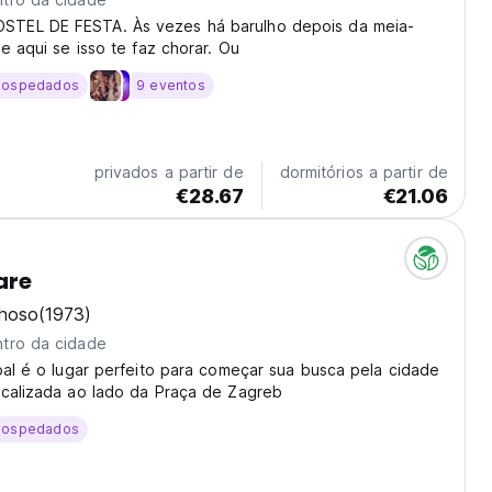
TEL DE FESTA. Às vezes há barulho depois da meia-
ue aqui se isso te faz chorar. Ou
hospedados
9 eventos
privados a partir de
dormitórios a partir de
€28.67
€21.06
are
lhoso
(1973)
tro da cidade
pal é o lugar perfeito para começar sua busca pela cidade
ocalizada ao lado da Praça de Zagreb
hospedados