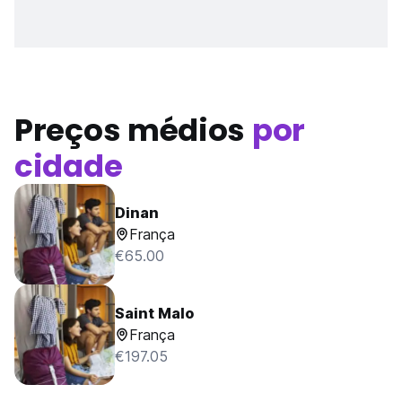
Preços médios
por
cidade
Dinan
França
€65.00
Saint Malo
França
€197.05