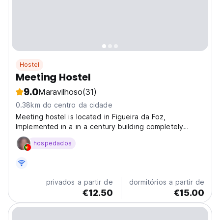
Hostel
Meeting Hostel
9.0
Maravilhoso
(31)
0.38km do centro da cidade
Meeting hostel is located in Figueira da Foz,
Implemented in a in a century building completely
rebuild just meters from the Beach, River, Mountain,
hospedados
and nightlife. The Meeting is much more than a hostel,
it offers you leisure, and fellowship areas, so as...
privados a partir de
dormitórios a partir de
€12.50
€15.00