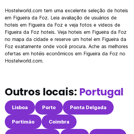
Turismo
6.8
Hostelworld.com tem uma excelente seleção de hoteis
Cultura
6.8
em Figueira da Foz. Leia avaliação de usuários de
Festas / vida noturna
hoteis em Figueira da Foz e veja fotos e videos de
7.4
Figueira da Foz hoteis. Veja hoteis em Figueira da Foz
Custo-beneficio
8.4
no mapa da cidade e reserve um hotel em Figueira da
Foz exatamente onde você procura. Ache as melhores
ofertas em hotéis econômicos em Figueira da Foz no
Hostelworld.com.
Outros locais:
Portugal
Lisboa
Porto
Ponta Delgada
Portimão
Coimbra