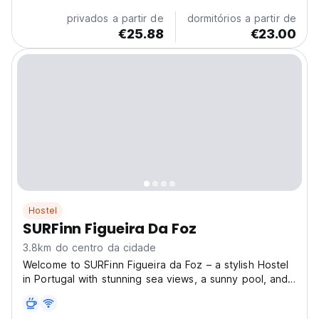
privados a partir de
dormitórios a partir de
€25.88
€23.00
Hostel
SURFinn Figueira Da Foz
3.8km do centro da cidade
Welcome to SURFinn Figueira da Foz – a stylish Hostel
in Portugal with stunning sea views, a sunny pool, and
laid-back vibes. Just a short walk from the beach and
close to a natural park, it's the perfect mix of surf,