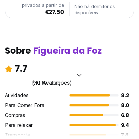
nature, and Portuguese culture. Whether...
privados a partir de
Não há dormitórios
€27.50
disponíveis
Sobre
Figueira da Foz
7.7
Muito bom
(10 Avaliações)
Atividades
8.2
Para Comer Fora
8.0
Compras
6.8
Para relaxar
9.4
Transporte
7.4