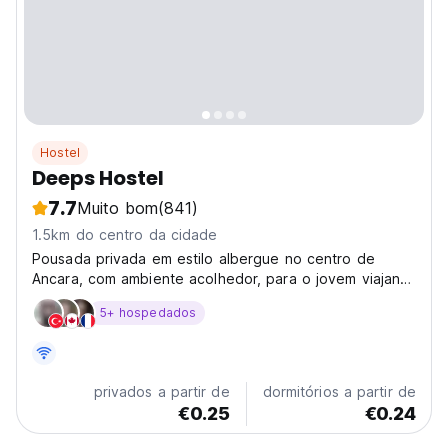
Hostel
Deeps Hostel
7.7
Muito bom
(841)
1.5km do centro da cidade
Pousada privada em estilo albergue no centro de
Ancara, com ambiente acolhedor, para o jovem viajante
com orçamento limitado em busca de uma verdadeira
5+ hospedados
experiência em Ancara.
privados a partir de
dormitórios a partir de
€0.25
€0.24