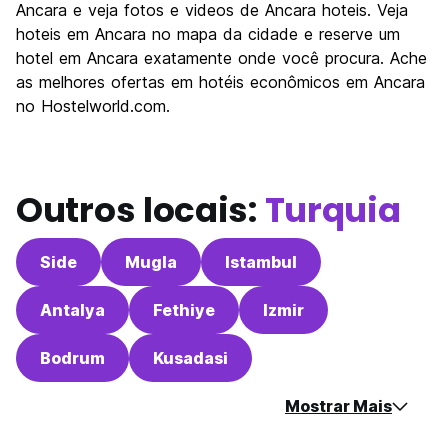
Festas / vida noturna
Ancara e veja fotos e videos de Ancara hoteis. Veja
6.7
hoteis em Ancara no mapa da cidade e reserve um
Custo-beneficio
7.3
hotel em Ancara exatamente onde você procura. Ache
as melhores ofertas em hotéis econômicos em Ancara
no Hostelworld.com.
Outros locais:
Turquia
Side
Mugla
Istambul
Antalya
Fethiye
Izmir
Bodrum
Kusadasi
Mostrar Mais