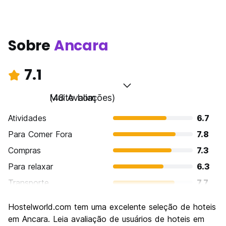
Sobre
Ancara
7.1
Muito bom
(48 Avaliações)
Atividades
6.7
Para Comer Fora
7.8
Compras
7.3
Para relaxar
6.3
Transporte
7.7
Turismo
6.8
Hostelworld.com tem uma excelente seleção de hoteis
Cultura
7.5
em Ancara. Leia avaliação de usuários de hoteis em