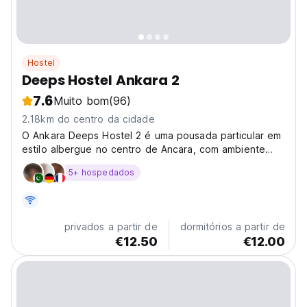
Hostel
Deeps Hostel Ankara 2
7.6
Muito bom
(96)
2.18km do centro da cidade
O Ankara Deeps Hostel 2 é uma pousada particular em
estilo albergue no centro de Ancara, com ambiente
acolhedor, para o jovem viajante com orçamento
5+ hospedados
limitado em busca de uma verdadeira experiência em
Ancara.
privados a partir de
dormitórios a partir de
€12.50
€12.00