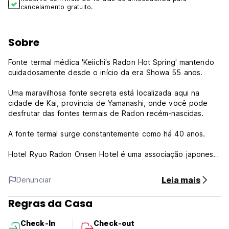
cancelamento gratuito.
Sobre
Fonte termal médica 'Keiichi's Radon Hot Spring' mantendo
cuidadosamente desde o início da era Showa 55 anos.
Uma maravilhosa fonte secreta está localizada aqui na
cidade de Kai, província de Yamanashi, onde você pode
desfrutar das fontes termais de Radon recém-nascidas.
A fonte termal surge constantemente como há 40 anos.
Hotel Ryuo Radon Onsen Hotel é uma associação japonesa
de pousadas ryokan · Silver Star Registration, um hotel
amigável.
Leia mais
Denunciar
É ideal para negócios, fontes termais, entrada e campo de
treinamento esportivo.
Regras da Casa
Localizado em Kai, a 5,8 km de Kofu, o U Topia dispõe de
Check-In
Check-out
quartos com ar-condicionado e estacionamento privativo