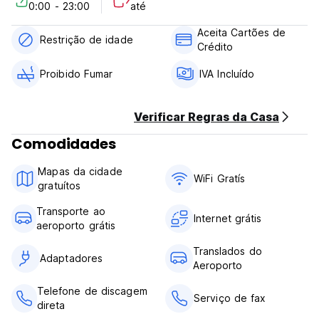
0:00 - 23:00
até
gratuito.
Aceita Cartões de
Todos os quartos possuem TV de tela plana com canais via
Restrição de idade
Crédito
satélite. Você encontrará uma chaleira no quarto. Para seu
conforto, você encontrará chinelos e secador de cabelo.
Proibido Fumar
IVA Incluído
Você encontrará uma loja de presentes na propriedade.
(Auto-translated from original language)
Verificar Regras da Casa
Comodidades
Mapas da cidade
WiFi Gratís
gratuítos
Transporte ao
Internet grátis
aeroporto grátis
Translados do
Adaptadores
Aeroporto
Telefone de discagem
Serviço de fax
direta