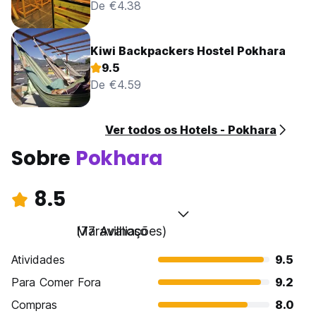
De €4.38
Kiwi Backpackers Hostel Pokhara
9.5
De €4.59
Ver todos os Hotels - Pokhara
Sobre
Pokhara
8.5
Maravilhoso
(77 Avaliações)
Atividades
9.5
Para Comer Fora
9.2
Compras
8.0