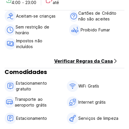
4:00 - 23:00
até
3. Check out before 11:00 am.
4. Payment upon arrival by cash. Credit card isn’t accepted.
Cartões de Crédito
5. Reception working hours 04:00-00:00.
Aceitam-se crianças
não são aceites
6. No age restriction.
7. Taxes not included. 10% tax.
Sem restrição de
Proibido Fumar
8. Breakfast not included. $3 extra.
horário
9. No pets.
Impostos não
incluídos
Verificar Regras da Casa
Comodidades
Estacionamento
WiFi Gratís
gratuito
Transporte ao
Internet grátis
aeroporto grátis
Estacionamento
Serviços de limpeza