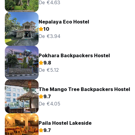
De €4.63
Nepalaya Eco Hostel
10
De €3.94
Pokhara Backpackers Hostel
9.8
De €5.12
The Mango Tree Backpackers Hostel
9.7
De €4.05
Paila Hostel Lakeside
9.7