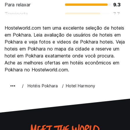
Para relaxar
9.3
Transporte
7.7
Turismo
8.8
Hostelworld.com tem uma excelente seleção de hoteis
Cultura
7.9
em Pokhara. Leia avaliação de usuários de hoteis em
Festas / vida noturna
Pokhara e veja fotos e videos de Pokhara hoteis. Veja
7.3
hoteis em Pokhara no mapa da cidade e reserve um
Custo-beneficio
8.7
hotel em Pokhara exatamente onde você procura.
Ache as melhores ofertas em hotéis econômicos em
Pokhara no Hostelworld.com.
Hotéis Pokhara
Hotel Harmony