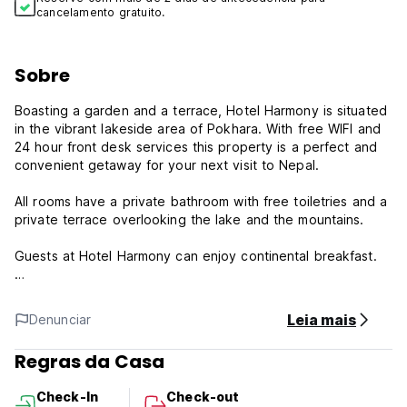
cancelamento gratuito.
Sobre
Boasting a garden and a terrace, Hotel Harmony is situated
in the vibrant lakeside area of Pokhara. With free WIFI and
24 hour front desk services this property is a perfect and
convenient getaway for your next visit to Nepal.
All rooms have a private bathroom with free toiletries and a
private terrace overlooking the lake and the mountains.
Guests at Hotel Harmony can enjoy continental breakfast.
We can also arrange any of the amazing activities in and
around Pokhara including: trekking, paragliding, rafting, and
Leia mais
Denunciar
other exciting tours.
Regras da Casa
***Property Policies & Conditions:
1. Cancellation policy: 1 day before arrival.
Check-In
Check-out
2. Check in from 04:00 to 00:00.