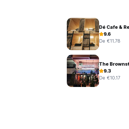
Dé Cafe & R
9.6
De €11.78
The Brownst
9.3
De €10.17