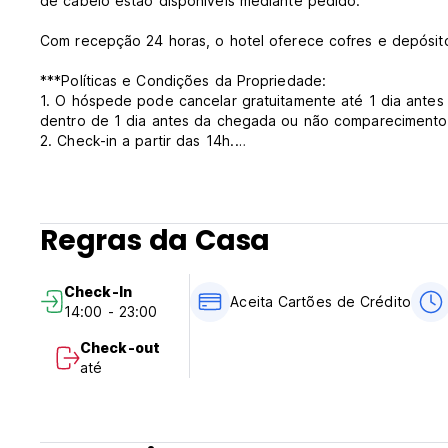
de cabelo estão disponíveis mediante pedido.
Com recepção 24 horas, o hotel oferece cofres e depósi
***Políticas e Condições da Propriedade:
1. O hóspede pode cancelar gratuitamente até 1 dia antes
dentro de 1 dia antes da chegada ou não comparecimento
2. Check-in a partir das 14h.
3. Check-out antes das 12h.
4. Pagamento na chegada em dinheiro, cartão de crédito o
5. Impostos incluídos (10% de taxa de serviço e 6% de im
6. Quartos para não fumantes estão disponíveis.
Regras da Casa
7. Restrição de idade: maiores de 18 anos.
8. Horário de funcionamento da recepção 24 horas. (Auto-t
Check-In
Aceita Cartões de Crédito
14:00 - 23:00
Check-out
até