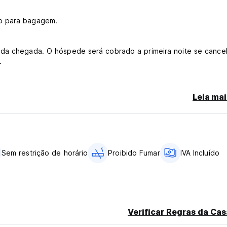
to para bagagem.
 da chegada. O hóspede será cobrado a primeira noite se cancel
.
u cartão de débito.
Leia mai
posto governamental).
ranslated from original language)
Sem restrição de horário
Proibido Fumar
IVA Incluído
Verificar Regras da Cas