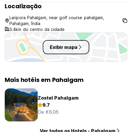
imposto de 28%.
Localização
8. Café da manhã não incluído.
9. Nenhum animal de estimação. (Auto-translated from
Laripora Pahalgam, near golf course pahalgam,
original language)
Pahalgam, Índia
3.4km do centro da cidade
Exibir mapa
Mais hotéis em Pahalgam
Zostel Pahalgam
9.7
De €6.06
Ver todos os Hotels - Pahalgam