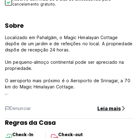
cancelamento gratuito.
Sobre
Localizado em Pahalgām, o Magic Himalayan Cottage
dispõe de um jardim e de refeições no local. A propriedade
dispõe de recepção 24 horas.
Um pequeno-almoço continental pode ser apreciado na
propriedade.
O aeroporto mais próximo é o Aeroporto de Srinagar, a 70
km do Magic Himalayan Cottage.
Falamos a sua língua! Por favor, informe Magic Himalayan
Cottage com antecedência sobre seu horário previsto de
Leia mais
Denunciar
chegada. Você pode utilizar o campo de pedidos especiais
no momento da reserva ou entrar em contato diretamente
Regras da Casa
com a propriedade através dos dados para contato
fornecidos na confirmação. Os hóspedes deverão
Check-In
Check-out
apresentar um documento de identificação com fotografia e