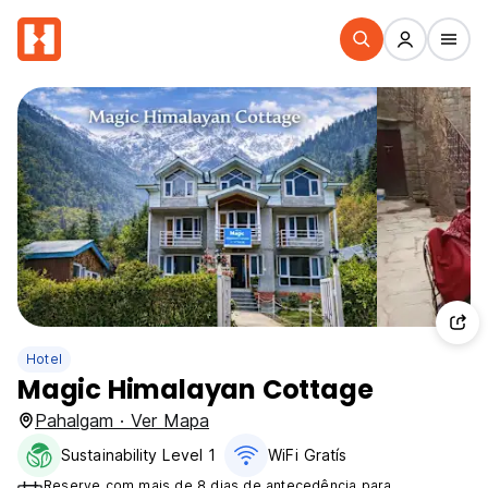
Hotel
Magic Himalayan Cottage
Pahalgam · Ver Mapa
Sustainability Level 1
WiFi Gratís
Reserve com mais de 8 dias de antecedência para