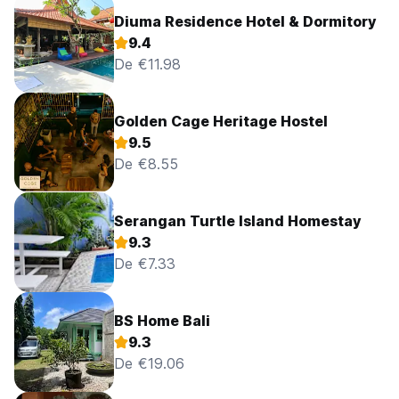
Diuma Residence Hotel & Dormitory
9.4
De €11.98
Golden Cage Heritage Hostel
9.5
De €8.55
Serangan Turtle Island Homestay
9.3
De €7.33
BS Home Bali
9.3
De €19.06