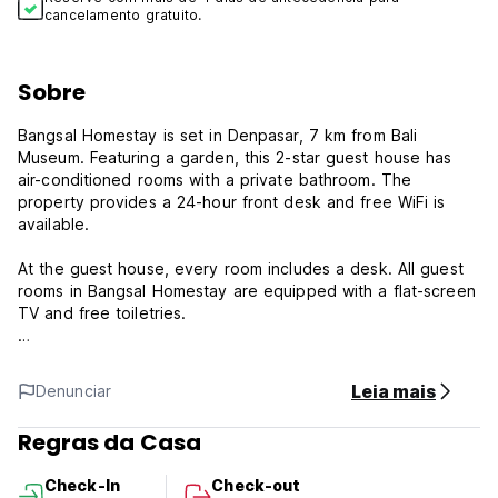
cancelamento gratuito.
Sobre
Bangsal Homestay is set in Denpasar, 7 km from Bali
Museum. Featuring a garden, this 2-star guest house has
air-conditioned rooms with a private bathroom. The
property provides a 24-hour front desk and free WiFi is
available.
At the guest house, every room includes a desk. All guest
rooms in Bangsal Homestay are equipped with a flat-screen
TV and free toiletries.
Guests at the accommodation can enjoy an Asian breakfast.
Leia mais
Denunciar
Udayana University is 8 km from Bangsal Homestay. The
nearest airport is Ngurah Rai International Airport, 19 km
Regras da Casa
from the property.
Check-In
Check-out
Terms and Conditions: