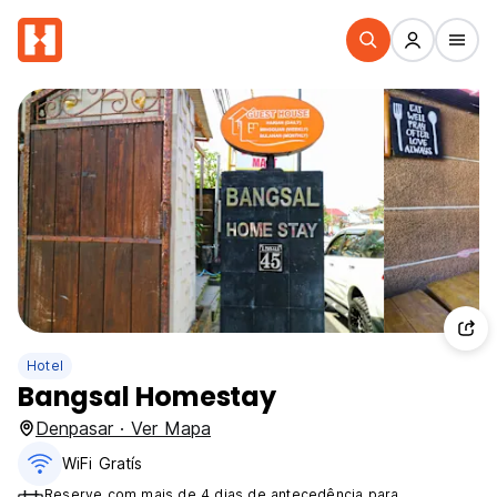
Hotel
Bangsal Homestay
Denpasar · Ver Mapa
WiFi Gratís
Reserve com mais de 4 dias de antecedência para