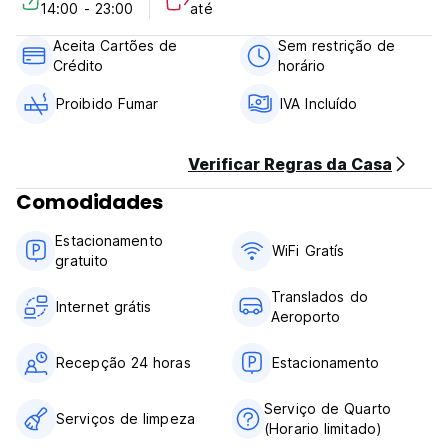
14:00 - 23:00
até
Free Cancellation 3 Days before the arrival without being
charged by the Property
Aceita Cartões de
Sem restrição de
Check in from 14:00
Crédito
horário
Check out Before 12:00
Payment on Arrival: Cash and Credit Card, but extra Charge
Proibido Fumar
IVA Incluído
for credit card service fee. Extra 3%
Reception working hours : 24 hours
Tax included
Verificar Regras da Casa
Breakfast not included
No pets
Comodidades
No smoking in Room, but have smoking area
Estacionamento
WiFi Gratís
gratuito
Translados do
Internet grátis
Aeroporto
Recepção 24 horas
Estacionamento
Serviço de Quarto
Serviços de limpeza
(Horario limitado)