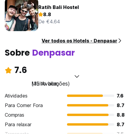
Ratih Bali Hostel
8.8
De €4.64
Ver todos os Hotels - Denpasar
Sobre
Denpasar
7.6
Muito bom
(15 Avaliações)
Atividades
7.6
Para Comer Fora
8.7
Compras
8.8
Para relaxar
8.7