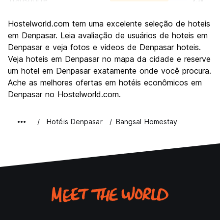
Transporte
7.5
Turismo
5.9
Hostelworld.com tem uma excelente seleção de hoteis
Cultura
6.3
em Denpasar. Leia avaliação de usuários de hoteis em
Festas / vida noturna
Denpasar e veja fotos e videos de Denpasar hoteis.
8.1
Veja hoteis em Denpasar no mapa da cidade e reserve
Custo-beneficio
7.1
um hotel em Denpasar exatamente onde você procura.
Ache as melhores ofertas em hotéis econômicos em
Denpasar no Hostelworld.com.
Hotéis Denpasar
Bangsal Homestay