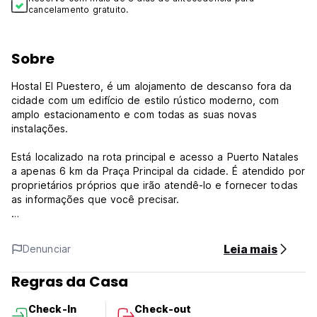
cancelamento gratuito.
Sobre
Hostal El Puestero, é um alojamento de descanso fora da
cidade com um edifício de estilo rústico moderno, com
amplo estacionamento e com todas as suas novas
instalações.
Está localizado na rota principal e acesso a Puerto Natales
a apenas 6 km da Praça Principal da cidade. É atendido por
proprietários próprios que irão atendê-lo e fornecer todas
as informações que você precisar.
Os seus quartos são modernos, casa de banho privativa e
aquecimento central. Por favor, entre em contato com a
Leia mais
Denunciar
propriedade para informar se você deseja uma cama de
casal ou um quarto com 2 camas de solteiro.
Regras da Casa
Hostal El Puestero Políticas e Condições:
Check-In
Check-out