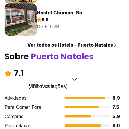
Hostel Chuman-Go
9.6
De €16.29
Ver todos os Hotels - Puerto Natales
Sobre
Puerto Natales
7.1
Muito bom
(151 Avaliações)
Atividades
8.9
Para Comer Fora
7.5
Compras
5.9
Para relaxar
8.0