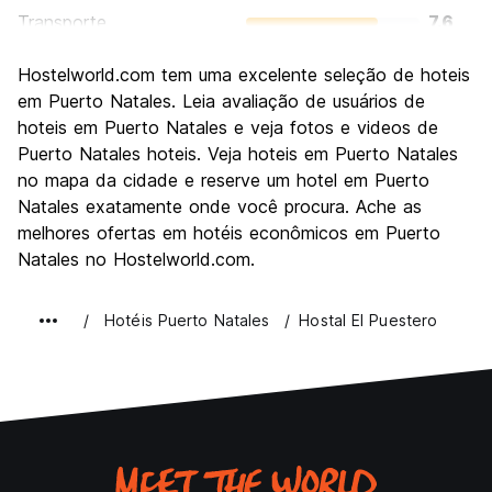
Transporte
7.6
Turismo
7.5
Hostelworld.com tem uma excelente seleção de hoteis
Cultura
6.0
em Puerto Natales. Leia avaliação de usuários de
Festas / vida noturna
hoteis em Puerto Natales e veja fotos e videos de
5.5
Puerto Natales hoteis. Veja hoteis em Puerto Natales
Custo-beneficio
7.2
no mapa da cidade e reserve um hotel em Puerto
Natales exatamente onde você procura. Ache as
melhores ofertas em hotéis econômicos em Puerto
Natales no Hostelworld.com.
Hotéis Puerto Natales
Hostal El Puestero