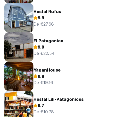
Hostal Rufus
9.9
De €27.68
El Patagonico
9.9
De €22.54
YaganHouse
9.8
De €19.16
Hostal Lili-Patagonicos
9.7
De €10.78