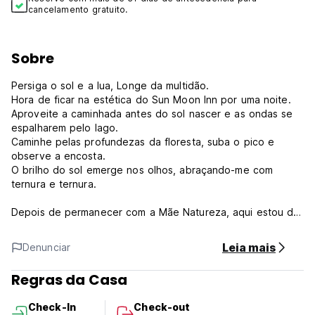
cancelamento gratuito.
Sobre
Persiga o sol e a lua, Longe da multidão.
Hora de ficar na estética do Sun Moon Inn por uma noite.
Aproveite a caminhada antes do sol nascer e as ondas se
espalharem pelo lago.
Caminhe pelas profundezas da floresta, suba o pico e
observe a encosta.
O brilho do sol emerge nos olhos, abraçando-me com
ternura e ternura.
Depois de permanecer com a Mãe Natureza, aqui estou de
volta, Sun Moon Inn.
Construído com Béton brut, destaca-se na vista comum.
Leia mais
Denunciar
Rodeado de verde e azul, mude ligeiramente o seu modo
de trabalho para o bom humor.
Regras da Casa
Tranquilo e verde
Check-In
Check-out
Deixe sua alma imersa em nossa casa