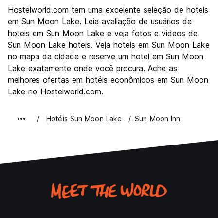
Turismo
6.0
Hostelworld.com tem uma excelente seleção de hoteis
Cultura
4.0
em Sun Moon Lake. Leia avaliação de usuários de
Festas / vida noturna
hoteis em Sun Moon Lake e veja fotos e videos de
2.0
Sun Moon Lake hoteis. Veja hoteis em Sun Moon Lake
Custo-beneficio
4.0
no mapa da cidade e reserve um hotel em Sun Moon
Lake exatamente onde você procura. Ache as
melhores ofertas em hotéis econômicos em Sun Moon
Lake no Hostelworld.com.
Hotéis Sun Moon Lake
Sun Moon Inn