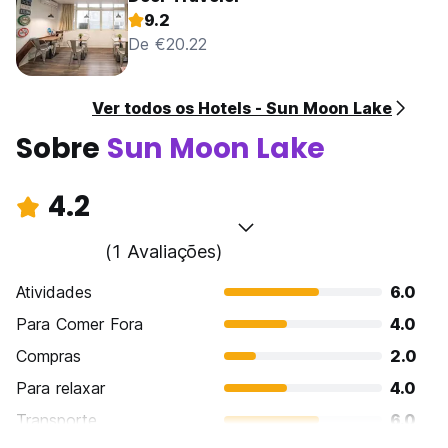
9.2
De €20.22
Ver todos os Hotels - Sun Moon Lake
Sobre
Sun Moon Lake
4.2
(1 Avaliações)
Atividades
6.0
Para Comer Fora
4.0
Compras
2.0
Para relaxar
4.0
Transporte
6.0