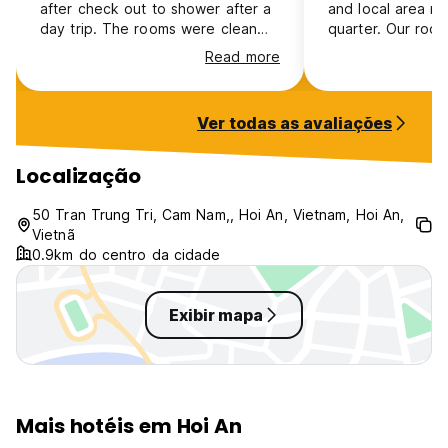
after check out to shower after a
and local area ne
day trip. The rooms were clean
quarter. Our room
and very nice. The hotel is family
floor featuring a 
Read more
owned and they are so sweet and
was nicely desig
helpful. Big recommendation from
cozy and had ev
us!
might need. The 
Ver todas as avaliações
friendly and mad
us bottles of wa
After check-out, 
Localização
our luggage for a
needed to take a
50 Tran Trung Tri, Cam Nam,, Hoi An, Vietnam, Hoi An,
of our favorite h
Vietnã
Vietnam so far!
0.9km do centro da cidade
Exibir mapa
Mais hotéis em Hoi An