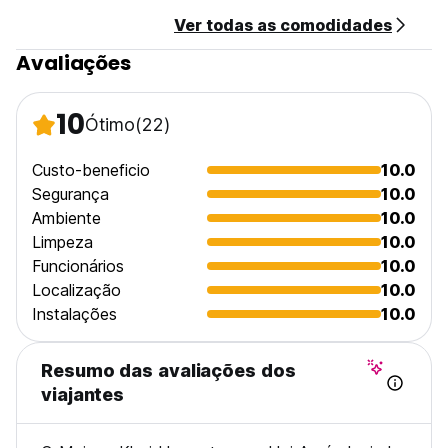
Café da manhã incluso.
Ver todas as comodidades
Horas tranquilas
Os hóspedes devem ficar quietos entre as 22:00h e as
Avaliações
05:00h.
Adequado para crianças.
Proibido fumar.
10
Ótimo
(22)
Animais de estimação não são permitidos (Auto-translated
from original language)
Custo-beneficio
10.0
Segurança
10.0
Ambiente
10.0
Limpeza
10.0
Funcionários
10.0
Localização
10.0
Instalações
10.0
Resumo das avaliações dos
viajantes