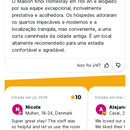
O Maison Khoi Homestay em Hoi An é elogiado
por sua equipe excepcional, incrivelmente
prestativa e acolhedora. Os hóspedes adoraram
os quartos impecáveis e modernos e a
localização tranquila, mas conveniente, a uma
curta caminhada da cidade antiga. É um local
altamente recomendado para uma estadia
confortável e agradável.
Isso foi útil?
10
Estadia em jul. 2026
Estadia em mar. 20
Nicole
Alejandr
N
A
Mulher, 18-24, Denmark
Casal, 25-
Super great stay! The staff was
We loved our sta
so helpful and let us use the room
We liked their loc