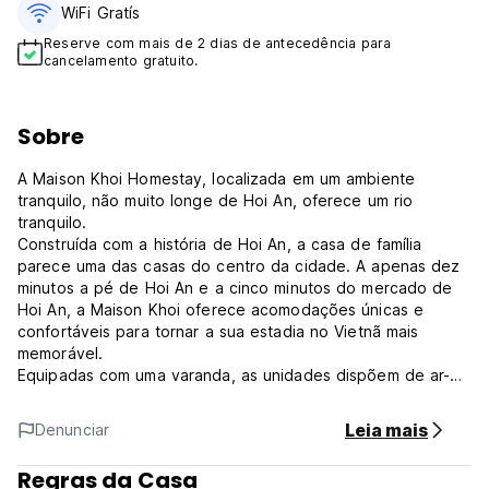
WiFi Gratís
Reserve com mais de 2 dias de antecedência para
cancelamento gratuito.
Sobre
A Maison Khoi Homestay, localizada em um ambiente
tranquilo, não muito longe de Hoi An, oferece um rio
tranquilo.
Construída com a história de Hoi An, a casa de família
parece uma das casas do centro da cidade. A apenas dez
minutos a pé de Hoi An e a cinco minutos do mercado de
Hoi An, a Maison Khoi oferece acomodações únicas e
confortáveis ​​para tornar a sua estadia no Vietnã mais
memorável.
Equipadas com uma varanda, as unidades dispõem de ar-
condicionado, TV de tela plana e banheiro privativo com
bidê e secador de cabelo. Um frigorífico e uma chaleira
Leia mais
Denunciar
também são fornecidos.
Regras da Casa
O alojamento de acomodação e pequeno-almoço serve um