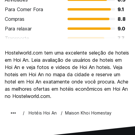
Para Comer Fora
9.1
Compras
8.8
Para relaxar
9.0
Transporte
7.7
Turismo
8.4
Hostelworld.com tem uma excelente seleção de hoteis
Cultura
8.8
em Hoi An. Leia avaliação de usuários de hoteis em
Festas / vida noturna
Hoi An e veja fotos e videos de Hoi An hoteis. Veja
7.0
hoteis em Hoi An no mapa da cidade e reserve um
Custo-beneficio
8.4
hotel em Hoi An exatamente onde você procura. Ache
as melhores ofertas em hotéis econômicos em Hoi An
no Hostelworld.com.
Hotéis Hoi An
Maison Khoi Homestay