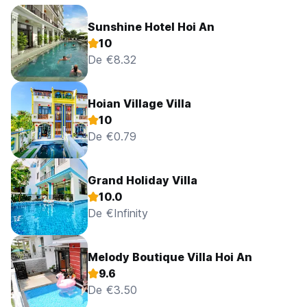
Sunshine Hotel Hoi An
10
De €8.32
Hoian Village Villa
10
De €0.79
Grand Holiday Villa
10.0
De €Infinity
Melody Boutique Villa Hoi An
9.6
De €3.50