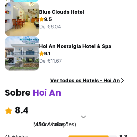
Blue Clouds Hotel
9.5
De €6.04
Hoi An Nostalgia Hotel & Spa
9.1
De €11.67
Ver todos os Hotels - Hoi An
Sobre
Hoi An
8.4
Maravilhoso
(456 Avaliações)
Atividades
8.3