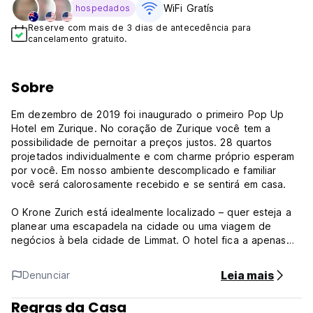
WiFi Gratís
hospedados
Reserve com mais de 3 dias de antecedência para
cancelamento gratuito.
Sobre
Em dezembro de 2019 foi inaugurado o primeiro Pop Up
Hotel em Zurique. No coração de Zurique você tem a
possibilidade de pernoitar a preços justos. 28 quartos
projetados individualmente e com charme próprio esperam
por você. Em nosso ambiente descomplicado e familiar
você será calorosamente recebido e se sentirá em casa.
O Krone Zurich está idealmente localizado – quer esteja a
planear uma escapadela na cidade ou uma viagem de
negócios à bela cidade de Limmat. O hotel fica a apenas
cinco minutos da estação ferroviária central e você pode
ver os locais confortavelmente a pé ou de transporte
Leia mais
Denunciar
público.
Regras da Casa
Oferecemos quartos simples, recentemente renovados e