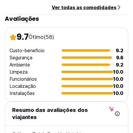
Café da manhã não incluído.
Ver todas as comodidades
Horário de recepção das 10h00 às 12h00 e das 15h00 às
Avaliações
18h00. (Auto-translated from original language)
9.7
Ótimo
(58)
Custo-beneficio
9.2
Segurança
9.6
Ambiente
9.2
Limpeza
10.0
Funcionários
10.0
Localização
10.0
Instalações
10.0
Resumo das avaliações dos
viajantes