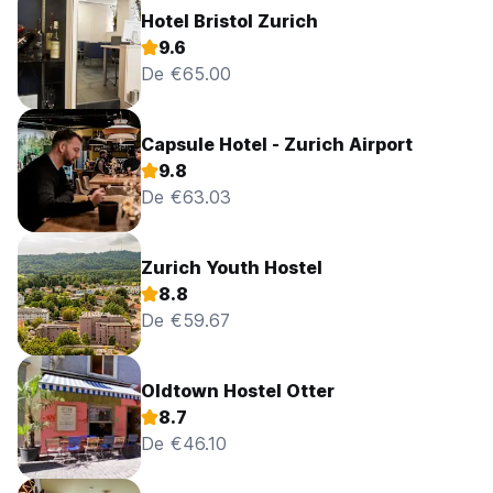
Hotel Bristol Zurich
9.6
De €65.00
Capsule Hotel - Zurich Airport
9.8
De €63.03
Zurich Youth Hostel
8.8
De €59.67
Oldtown Hostel Otter
8.7
De €46.10