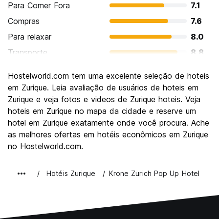
Para Comer Fora
7.1
Compras
7.6
Para relaxar
8.0
Transporte
8.8
Turismo
8.0
Hostelworld.com tem uma excelente seleção de hoteis
Cultura
8.2
em Zurique. Leia avaliação de usuários de hoteis em
Festas / vida noturna
Zurique e veja fotos e videos de Zurique hoteis. Veja
7.5
hoteis em Zurique no mapa da cidade e reserve um
Custo-beneficio
5.4
hotel em Zurique exatamente onde você procura. Ache
as melhores ofertas em hotéis econômicos em Zurique
no Hostelworld.com.
Hotéis Zurique
Krone Zurich Pop Up Hotel