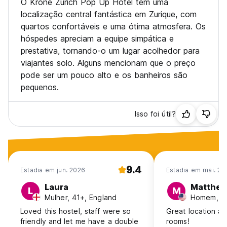
O Krone Zurich Pop Up Hotel tem uma
localização central fantástica em Zurique, com
quartos confortáveis e uma ótima atmosfera. Os
hóspedes apreciam a equipe simpática e
prestativa, tornando-o um lugar acolhedor para
viajantes solo. Alguns mencionam que o preço
pode ser um pouco alto e os banheiros são
pequenos.
Isso foi útil?
9.4
Estadia em jun. 2026
Estadia em mai. 20
Laura
Matthe
L
M
Mulher, 41+, England
Homem, 2
Loved this hostel, staff were so
Great location a
friendly and let me have a double
rooms!