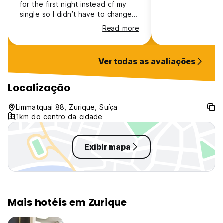
for the first night instead of my
single so I didn’t have to change
rooms when my daughter arrived.
Read more
Everything so clean and fabulous
location. Only downside was we
couldnt leave bags securely after
Ver todas as avaliações
check out as we needed them
during their closure hours. This
was only a slight inconvenience
Localização
though for us. Everything perfect
and would definitely stay here if
Limmatquai 88, Zurique, Suíça
visiting zurich again.
1km do centro da cidade
Exibir mapa
Mais hotéis em Zurique