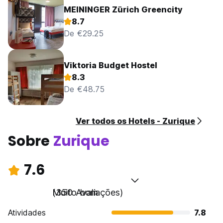
MEININGER Zürich Greencity
8.7
De €29.25
Viktoria Budget Hostel
8.3
De €48.75
Ver todos os Hotels - Zurique
Sobre
Zurique
7.6
Muito bom
(350 Avaliações)
Atividades
7.8