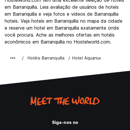
Hostelworld.com tem uma excelente seleção de hoteis
Cultura
7.2
em Barranquilla. Leia avaliação de usuários de hoteis
Festas / vida noturna
em Barranquilla e veja fotos e videos de Barranquilla
8.5
hoteis. Veja hoteis em Barranquilla no mapa da cidade
Custo-beneficio
7.3
e reserve um hotel em Barranquilla exatamente onde
você procura. Ache as melhores ofertas em hotéis
econômicos em Barranquilla no Hostelworld.com.
Hotéis Barranquilla
Hotel Aquarius
Siga-nos no