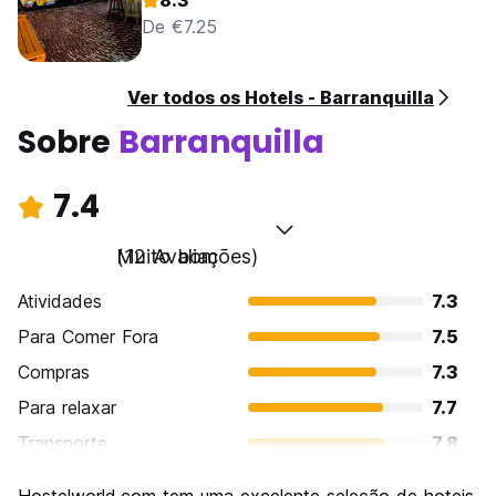
8.3
De €7.25
Ver todos os Hotels - Barranquilla
Sobre
Barranquilla
7.4
Muito bom
(12 Avaliações)
Atividades
7.3
Para Comer Fora
7.5
Compras
7.3
Para relaxar
7.7
Transporte
7.8
Turismo
6.2