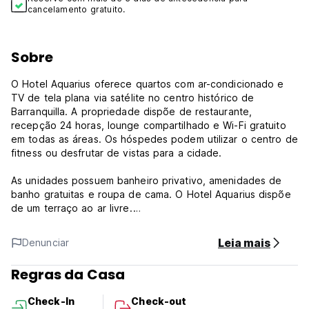
cancelamento gratuito.
Sobre
O Hotel Aquarius oferece quartos com ar-condicionado e
TV de tela plana via satélite no centro histórico de
Barranquilla. A propriedade dispõe de restaurante,
recepção 24 horas, lounge compartilhado e Wi-Fi gratuito
em todas as áreas. Os hóspedes podem utilizar o centro de
fitness ou desfrutar de vistas para a cidade.
As unidades possuem banheiro privativo, amenidades de
banho gratuitas e roupa de cama. O Hotel Aquarius dispõe
de um terraço ao ar livre.
Um pequeno-almoço americano é servido todas as manhãs
Leia mais
Denunciar
no hotel.
Regras da Casa
Política e Condições do Hotel Aquarius:
Check-In
Check-out
Política de cancelamento: 2 dias antes da chegada. Em