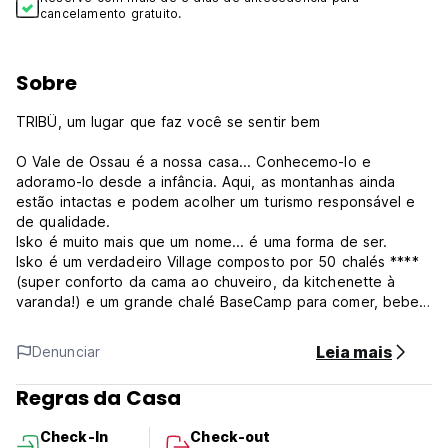
cancelamento gratuito.
Sobre
TRIBÜ, um lugar que faz você se sentir bem
O Vale de Ossau é a nossa casa... Conhecemo-lo e
adoramo-lo desde a infância. Aqui, as montanhas ainda
estão intactas e podem acolher um turismo responsável e
de qualidade.
Isko é muito mais que um nome... é uma forma de ser.
Isko é um verdadeiro Village composto por 50 chalés ****
(super conforto da cama ao chuveiro, da kitchenette à
varanda!) e um grande chalé BaseCamp para comer, beber,
festejar,...
Os Isko Chalets são ao mesmo tempo “acolhedores e
Leia mais
Denunciar
funcionais”, longe do kitsch alpino, ao mesmo tempo
conectados e inteligentemente desconectados.
Regras da Casa
Você pode escolher o seu chalé de acordo com suas
Check-In
Check-out
necessidades e tipo de estadia: em casal, com amigos, em