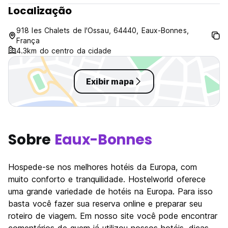
Localização
O espírito Isko é benevolente e intergeracional, e cada um
encontra o seu lugar.
918 les Chalets de l'Ossau, 64440, Eaux-Bonnes,
França
Não importa a posição social ou a idade, o que conta aqui
4.3km do centro da cidade
é partilhar a mesma aspiração:
Viver na versão original, amar e respeitar sinceramente a
Exibir mapa
natureza, as montanhas, o ar puro, férias sem dores de
cabeça para recarregar as baterias, divertir-se, encontrar
uma bolha para respirar.
E sim, na Isko a natureza é onipresente, assim como o
Sobre
Eaux-Bonnes
nosso compromisso com a sua proteção
Estamos totalmente comprometidos com a abordagem
Green Globe, desde os materiais utilizados até à otimização
Hospede-se nos melhores hotéis da Europa, com
térmica.
muito conforto e tranquilidade. Hostelworld oferece
uma grande variedade de hotéis na Europa. Para isso
TRIBÜ trata da gestão sustentável de recursos
basta você fazer sua reserva online e preparar seu
sustentáveis... para recarregar melhor as nossas baterias.'
roteiro de viagem. Em nosso site você pode encontrar