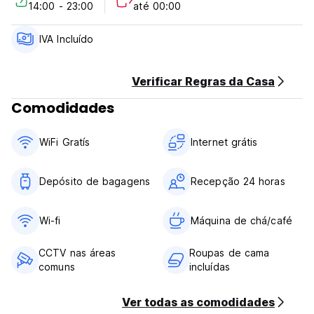
14:00 - 23:00
até 00:00
Política de cancelamento: 1 dia antes da chegada. Em caso
de cancelamento tardio ou No Show, será cobrada a
primeira noite da sua estadia.
IVA Incluído
Check-in das 14h00 às 24h00 .
Check-out antes das 12:00 .
Verificar Regras da Casa
Comodidades
Pagamento na chegada em dinheiro, cartões de crédito e
débito.
Esta propriedade poderá pré-autorizar o seu cartão antes
WiFi Gratís
Internet grátis
da chegada.
Impostos incluídos
Depósito de bagagens
Recepção 24 horas
Café da manhã não incluído.
Em geral:
Wi-fi
Máquina de chá/café
Recepção 24 horas.
Sem toque de recolher. (Auto-translated from original
CCTV nas áreas
Roupas de cama
language)
comuns
incluídas
Ver todas as comodidades