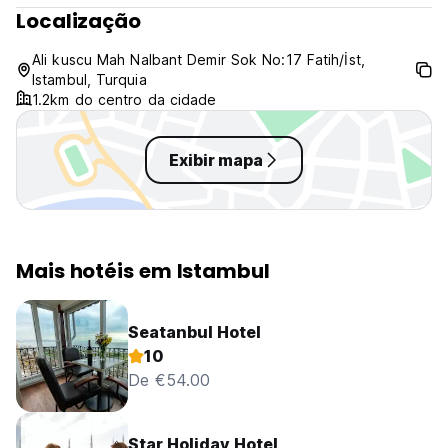
Localização
Ali kuscu Mah Nalbant Demir Sok No:17 Fatih/İst,
Istambul, Turquia
1.2km do centro da cidade
Exibir mapa
Mais hotéis em Istambul
Seatanbul Hotel
10
De €54.00
Star Holiday Hotel