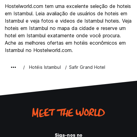
Turismo
9.5
Hostelworld.com tem uma excelente seleção de hoteis
Cultura
9.6
em Istambul. Leia avaliação de usuários de hoteis em
Festas / vida noturna
Istambul e veja fotos e videos de Istambul hoteis. Veja
8.3
hoteis em Istambul no mapa da cidade e reserve um
Custo-beneficio
8.6
hotel em Istambul exatamente onde você procura.
Ache as melhores ofertas em hotéis econômicos em
Istambul no Hostelworld.com.
Hotéis Istambul
Safir Grand Hotel
Siga-nos no