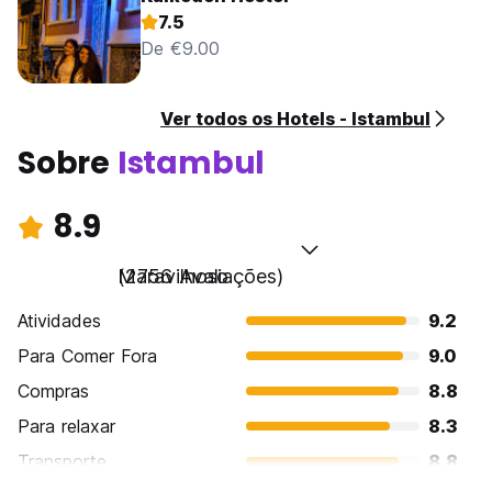
7.5
De €9.00
Ver todos os Hotels - Istambul
Sobre
Istambul
8.9
Maravilhoso
(2756 Avaliações)
Atividades
9.2
Para Comer Fora
9.0
Compras
8.8
Para relaxar
8.3
Transporte
8.8