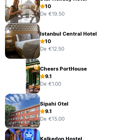
10
De €19.50
Istanbul Central Hotel
10
De €12.50
Cheers PortHouse
9.1
De €1.00
Sipahi Otel
9.1
De €15.00
Kalkedon Hostel