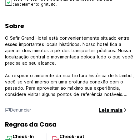
cancelamento gratuito.
Sobre
O Safir Grand Hotel está convenientemente situado entre
esses importantes locais históricos. Nosso hotel fica a
apenas dois minutos a pé dos transportes públicos. Nossa
localização central e movimentada coloca tudo o que você
precisa ao seu alcance.
Ao respirar o ambiente da rica textura histórica de Istambul,
você se verá imerso em uma profunda conexão com o
passado. Para aproveitar ao máximo sua experiência,
considere visitar alguns pontos de referência notáveis.
Estas incluem a venerada Mesquita Fatih, a icónica Praça
Sultanahmet, o movimentado bairro de Eminonu e a animada
Leia mais
Denunciar
área de Taksim, repleta de uma variedade de bares e
locais, grandes e pequenos.
Regras da Casa
Safir Grand Hotel - Termos e Condições:
Check-In
Check-out