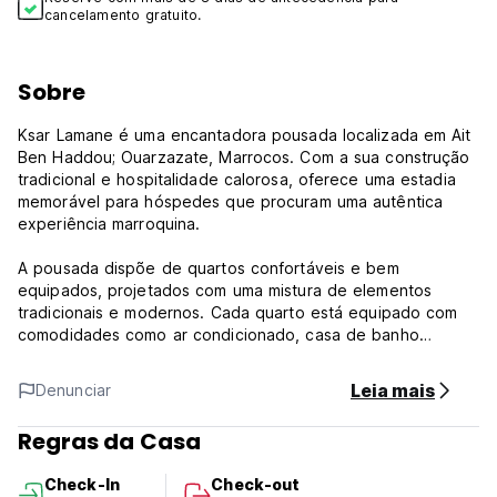
cancelamento gratuito.
Sobre
Ksar Lamane é uma encantadora pousada localizada em Ait
Ben Haddou; Ouarzazate, Marrocos. Com a sua construção
tradicional e hospitalidade calorosa, oferece uma estadia
memorável para hóspedes que procuram uma autêntica
experiência marroquina.
A pousada dispõe de quartos confortáveis ​​e bem
equipados, projetados com uma mistura de elementos
tradicionais e modernos. Cada quarto está equipado com
comodidades como ar condicionado, casa de banho
privativa e acesso Wi-Fi gratuito. Os hóspedes podem
escolher entre uma variedade de tipos de quartos,
Leia mais
Denunciar
incluindo quartos duplos com vista para a piscina, quartos
triplos superiores, quartos familiares deluxe e suites deluxe.
Regras da Casa
Os quartos são espaçosos, garantindo uma estadia
relaxante e agradável para todos os hóspedes.
Check-In
Check-out