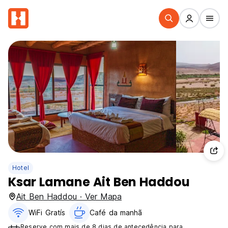
Hotel
Ksar Lamane Ait Ben Haddou
Ait Ben Haddou · Ver Mapa
WiFi Gratís
Café da manhã
Reserve com mais de 8 dias de antecedência para