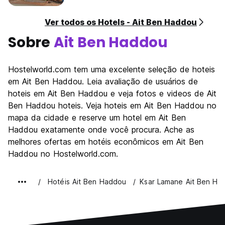
Check-in das 15h00 às 23h00 .
Ver todos os Hotels - Ait Ben Haddou
Check-out antes das 11:00 .
Sobre
Ait Ben Haddou
Check-in e Check-out:
Nós nos esforçamos para acomodar check-ins tardios e
Hostelworld.com tem uma excelente seleção de hoteis
antecipados sempre que possível, sujeitos à disponibilidade
de quartos. Por favor, informe-nos com antecedência sobre
em Ait Ben Haddou. Leia avaliação de usuários de
a sua hora prevista de chegada para tomarmos as
hoteis em Ait Ben Haddou e veja fotos e videos de Ait
providências necessárias.
Ben Haddou hoteis. Veja hoteis em Ait Ben Haddou no
Pedidos de check-out tardio podem não ser aceitos devido
mapa da cidade e reserve um hotel em Ait Ben
a considerações operacionais. Pedimos gentilmente que
Haddou exatamente onde você procura. Ache as
você cumpra o horário de check-out especificado para
garantir uma transição tranquila para os próximos hóspedes.
melhores ofertas em hotéis econômicos em Ait Ben
Haddou no Hostelworld.com.
Pagamento na chegada em dinheiro, cartões de crédito e
débito. Taxa de serviço de 4% se pagar com cartão de
Hotéis Ait Ben Haddou
Ksar Lamane Ait Ben Ha
crédito.
Esta propriedade poderá pré-autorizar o seu cartão antes
da chegada.