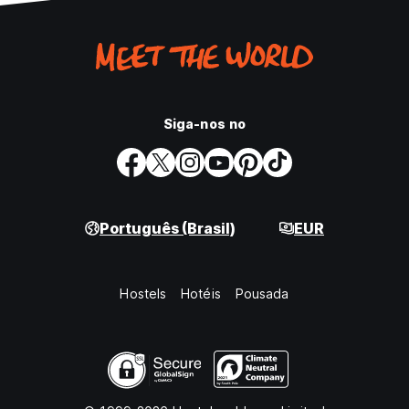
Impostos não incluídos - Taxa turística: 20 MAD por pessoa,
por noite
Café da manhã incluso.
Em geral:
Horário de recepção das 8h00 às 00h00.
Siga-nos no
A reserva inclui café da manhã gratuito para todos os
hóspedes do nosso hotel. Desfrute de um delicioso café da
manhã para começar o dia.
Observe que quaisquer serviços, refeições ou
comodidades adicionais além do café da manhã poderão
Português (Brasil)
EUR
ter custos separados.
Tomamos medidas apropriadas para proteger suas
informações pessoais contra acesso não autorizado,
Hostels
Hotéis
Pousada
divulgação, alteração ou destruição.
Suas informações pessoais são armazenadas de forma
segura e só podem ser acessadas por pessoal autorizado
que delas necessite para a prestação de nossos serviços.
(Auto-translated from original language)