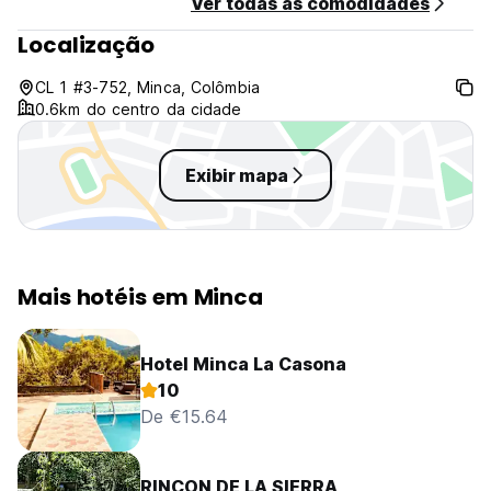
Ver todas as comodidades
Localização
CL 1 #3-752, Minca, Colômbia
0.6km do centro da cidade
Exibir mapa
Mais hotéis em Minca
Hotel Minca La Casona
10
De €15.64
RINCON DE LA SIERRA