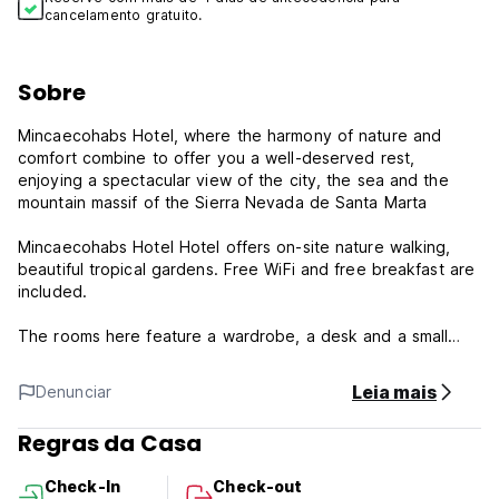
cancelamento gratuito.
Sobre
Mincaecohabs Hotel, where the harmony of nature and
comfort combine to offer you a well-deserved rest,
enjoying a spectacular view of the city, the sea and the
mountain massif of the Sierra Nevada de Santa Marta
Mincaecohabs Hotel Hotel offers on-site nature walking,
beautiful tropical gardens. Free WiFi and free breakfast are
included.
The rooms here feature a wardrobe, a desk and a small
seating area with a sofa. Guests also enjoy a minibar and a
private bathroom with a shower and toilet.
Leia mais
Denunciar
The tour desk can help guests arrange outings to local
Regras da Casa
sights, with Tayrona National Park located just 35 km away.
Parking is available for a surcharge.
Check-In
Check-out