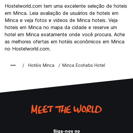
Turismo
6.0
Hostelworld.com tem uma excelente seleção de hoteis
Cultura
6.7
em Minca. Leia avaliação de usuários de hoteis em
Festas / vida noturna
Minca e veja fotos e videos de Minca hoteis. Veja
2.7
hoteis em Minca no mapa da cidade e reserve um
Custo-beneficio
8.7
hotel em Minca exatamente onde você procura. Ache
as melhores ofertas em hotéis econômicos em Minca
no Hostelworld.com.
Hotéis Minca
Minca Ecohabs Hotel
Siga-nos no