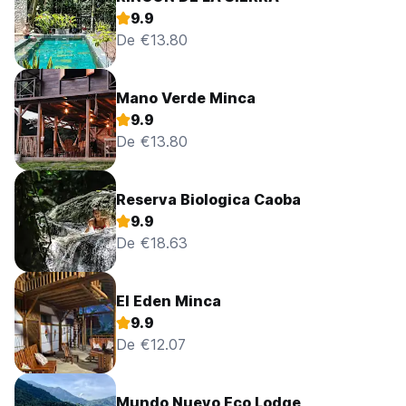
9.9
De €13.80
Mano Verde Minca
9.9
De €13.80
Reserva Biologica Caoba
9.9
De €18.63
El Eden Minca
9.9
De €12.07
Mundo Nuevo Eco Lodge