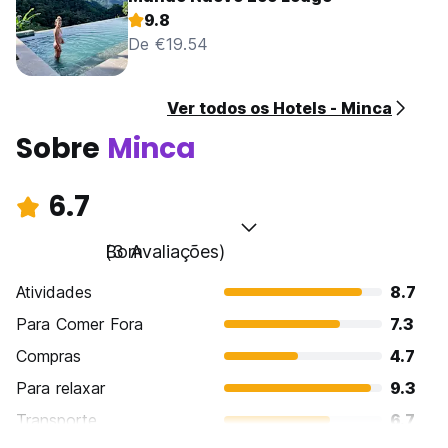
9.8
De €19.54
Ver todos os Hotels - Minca
Sobre
Minca
6.7
Bom
(3 Avaliações)
Atividades
8.7
Para Comer Fora
7.3
Compras
4.7
Para relaxar
9.3
Transporte
6.7