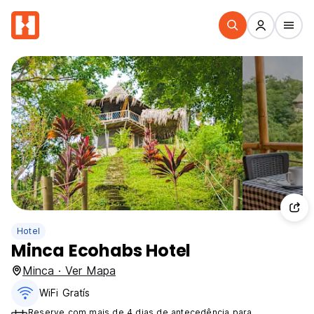
Hotel
Minca Ecohabs Hotel
Minca · Ver Mapa
WiFi Gratís
Reserve com mais de 4 dias de antecedência para