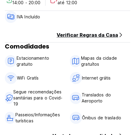
14:00 - 20:00
até 12:00
Mincaecohabs Hotel Hotel is 15 km from Santa Marta Town
Centre, while Simon Bolivar Airport can be reached in a 1-
hour drive.
IVA Incluído
Verificar Regras da Casa
Comodidades
Estacionamento
Mapas da cidade
gratuito
gratuítos
WiFi Gratís
Internet grátis
Segue recomendações
Translados do
sanitárias para o Covid-
Aeroporto
19
Passeios/Informações
Ônibus de traslado
turísticas