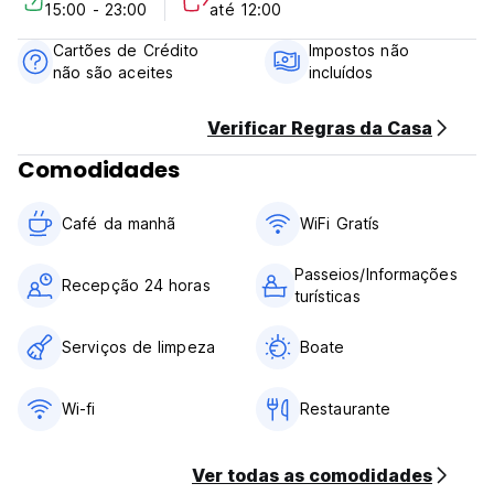
15:00 - 23:00
até 12:00
Cancellation Policy: 2 days before arrival.In case of a late
Cartões de Crédito
Impostos não
cancellation or No Show, you will be charged the first night
não são aceites
incluídos
of your stay.
Check in from 15.00 to 23.00
Verificar Regras da Casa
Check out before 12.00
Comodidades
Payment upon arrival by cash ,credit and debit card
Taxes not included (VAT 19%)
Café da manhã
WiFi Gratís
Breakfast included
Passeios/Informações
General:
Recepção 24 horas
turísticas
24 hours reception.
Pet Friendly Hotel (small pets allowed).
Only people over 12 years old are allowed.
Serviços de limpeza
Boate
Wi-fi
Restaurante
Ver todas as comodidades