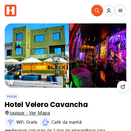
Hotel
Hotel Velero Cavancha
Iquique · Ver Mapa
WiFi Gratís
Café da manhã
Reserve com mais de 3 dias de antecedência para