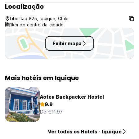
Localização
Libertad 825, Iquique, Chile
1km do centro da cidade
Exibir mapa
Mais hotéis em Iquique
Aotea Backpacker Hostel
9.9
De €11.97
Ver todos os Hotels - Iquique