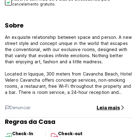
cancelamento gratuito.
Sobre
An exquisite relationship between space and person. A new
street style and concept unique in the world that escapes
the conventional, with our exclusive rooms, designed with
that vanity that evokes infinite emotions. Nothing better
than enjoying art, fashion and a little madness.
Located in Iquique, 300 meters from Cavancha Beach, Hotel
Velero Cavancha offers concierge services, non-smoking
rooms, a restaurant, free Wi-Fi throughout the property and
a bar. There is room service, a 24-hour reception and
luggage storage.
Leia mais
Denunciar
The establishment is close to the Baquedano pedestrian
street, the Cavancha theme park and the Iquique Naval
Regras da Casa
Museum.
Check-In
Check-out
Hotel Velero Cavancha Policy and Condition: