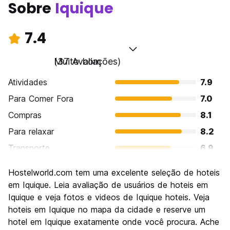
Sobre
Iquique
7.4
Muito bom
(37 Avaliações)
Atividades
7.9
Para Comer Fora
7.0
Compras
8.1
Para relaxar
8.2
Transporte
6.9
Turismo
7.4
Hostelworld.com tem uma excelente seleção de hoteis
Cultura
6.8
em Iquique. Leia avaliação de usuários de hoteis em
Festas / vida noturna
Iquique e veja fotos e videos de Iquique hoteis. Veja
6.8
hoteis em Iquique no mapa da cidade e reserve um
Custo-beneficio
7.4
hotel em Iquique exatamente onde você procura. Ache