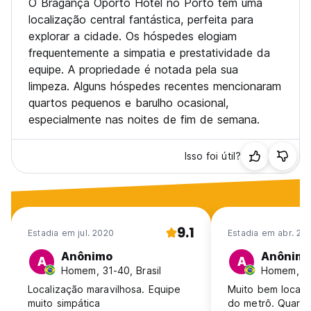
O Bragança Oporto Hotel no Porto tem uma
localização central fantástica, perfeita para
explorar a cidade. Os hóspedes elogiam
frequentemente a simpatia e prestatividade da
equipe. A propriedade é notada pela sua
limpeza. Alguns hóspedes recentes mencionaram
quartos pequenos e barulho ocasional,
especialmente nas noites de fim de semana.
Isso foi útil?
9.1
Estadia em jul. 2020
Estadia em abr. 20
Anônimo
Anônim
A
A
Homem, 31-40, Brasil
Homem, 31-
Localização maravilhosa. Equipe
Muito bem locali
muito simpática
do metrô. Quarto