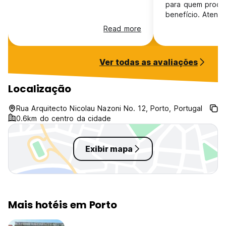
para quem procur
benefício. Atend
e simpático, limpe
Read more
falta de opções 
para documentos 
apesar de não te
Ver todas as avaliações
Água, café e vin
vontade. Recomendo como opção
econômica.
Localização
Rua Arquitecto Nicolau Nazoni No. 12, Porto, Portugal
0.6km do centro da cidade
Exibir mapa
Mais hotéis em Porto