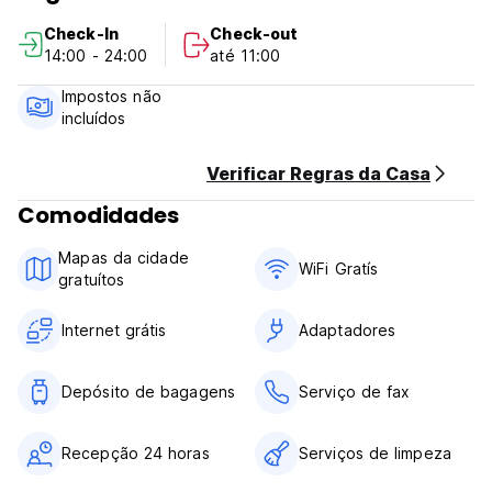
turistas para desfrutar da vida noturna. O lindo Rio Douro
Check-In
Check-out
também está muito perto: apenas a 1km!
14:00 - 24:00
até 11:00
Hotel de grande valor no centro absoluto do Porto!
Impostos não
incluídos
Check-in: 12h30
Check-out: 11h00
Verificar Regras da Casa
Observe:
Comodidades
Todas as reservas efetuadas poderão ser canceladas até
três dias antes da data de chegada. Se o cancelamento for
Mapas da cidade
feito após esse período, a primeira noite será cobrada pelo
WiFi Gratís
gratuítos
nosso hotel. (Auto-translated from original language)
Internet grátis
Adaptadores
Depósito de bagagens
Serviço de fax
Recepção 24 horas
Serviços de limpeza