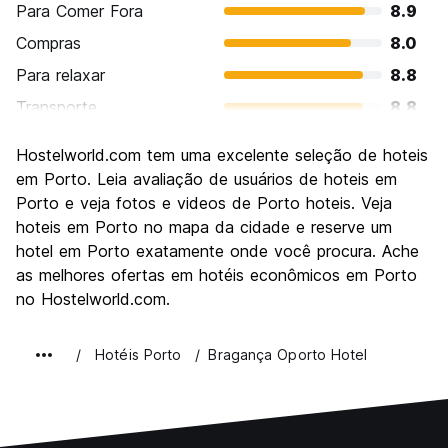
Para Comer Fora
8.9
Compras
8.0
Para relaxar
8.8
Transporte
8.8
Turismo
9.1
Hostelworld.com tem uma excelente seleção de hoteis
Cultura
9.1
em Porto. Leia avaliação de usuários de hoteis em
Festas / vida noturna
Porto e veja fotos e videos de Porto hoteis. Veja
8.2
hoteis em Porto no mapa da cidade e reserve um
Custo-beneficio
9.2
hotel em Porto exatamente onde você procura. Ache
as melhores ofertas em hotéis econômicos em Porto
no Hostelworld.com.
Hotéis Porto
Bragança Oporto Hotel