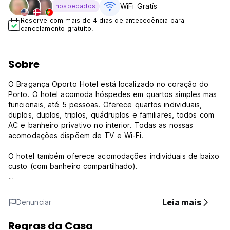
WiFi Gratís
hospedados
Reserve com mais de 4 dias de antecedência para
cancelamento gratuito.
Sobre
O Bragança Oporto Hotel está localizado no coração do
Porto. O hotel acomoda hóspedes em quartos simples mas
funcionais, até 5 pessoas. Oferece quartos individuais,
duplos, duplos, triplos, quádruplos e familiares, todos com
AC e banheiro privativo no interior. Todas as nossas
acomodações dispõem de TV e Wi-Fi.
O hotel também oferece acomodações individuais de baixo
custo (com banheiro compartilhado).
A melhor característica do Bragança Oporto Hotel é a sua
localização. A apenas 50m encontrará o centro da cidade.
Leia mais
Denunciar
O emblemático Monumento e Igreja da Torre dos Clérigos
está literalmente ao virar da esquina, assim como as
Regras da Casa
famosas Galerias de Paris - o local preferido de locais e