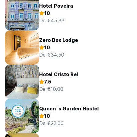
Hotel Poveira
10
De €45.33
Zero Box Lodge
10
De €34.50
Hotel Cristo Rei
7.5
De €10.00
Queen´s Garden Hostel
10
De €22.00