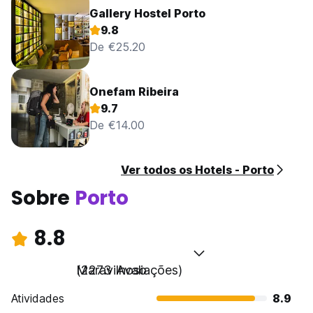
Gallery Hostel Porto
9.8
De €25.20
Onefam Ribeira
9.7
De €14.00
Ver todos os Hotels - Porto
Sobre
Porto
8.8
Maravilhoso
(2273 Avaliações)
Atividades
8.9