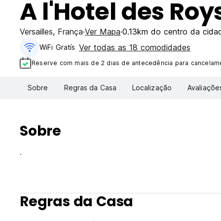
A l'Hotel des Roy
Versailles
,
França
Ver Mapa
0.13km do centro da cida
Ver todas as 18 comodidades
WiFi Gratís
Reserve com mais de 2 dias de antecedência para cancelame
Sobre
Regras da Casa
Localização
Avaliaçõe
Sobre
.
Regras da Casa