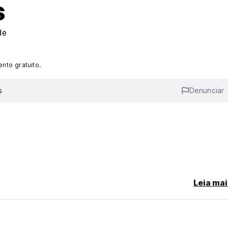
s
de
nto gratuito.
s
Denunciar
Leia mai