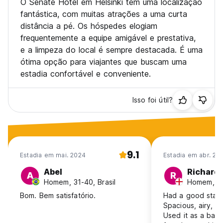
O Senate Hotel em Helsinki tem uma localização
fantástica, com muitas atrações a uma curta
distância a pé. Os hóspedes elogiam
frequentemente a equipe amigável e prestativa,
e a limpeza do local é sempre destacada. É uma
ótima opção para viajantes que buscam uma
estadia confortável e conveniente.
Isso foi útil?
9.1
Estadia em mai. 2024
Estadia em abr. 20
Abel
Richard
A
R
Homem, 31-40, Brasil
Homem, 41
Bom. Bem satisfatório.
Had a good stay 
Spacious, airy, c
Used it as a base