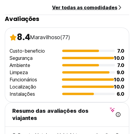
Camas extras mediante solicitação. (Auto-translated from
Ver todas as comodidades
original language)
Avaliações
8.4
Maravilhoso
(77)
Custo-beneficio
7.0
Segurança
10.0
Ambiente
7.0
Limpeza
9.0
Funcionários
10.0
Localização
10.0
Instalações
6.0
Resumo das avaliações dos
viajantes