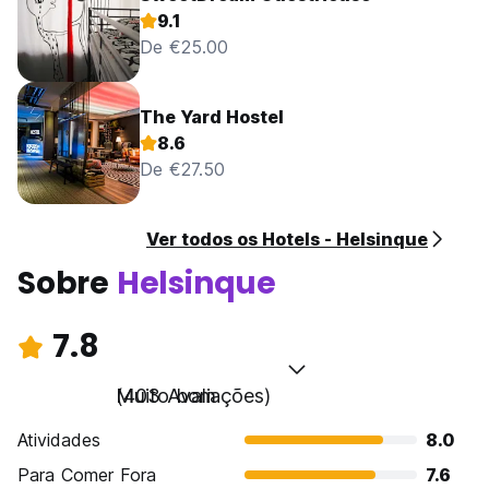
9.1
De €25.00
The Yard Hostel
8.6
De €27.50
Ver todos os Hotels - Helsinque
Sobre
Helsinque
7.8
Muito bom
(403 Avaliações)
Atividades
8.0
Para Comer Fora
7.6