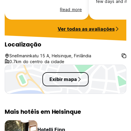
few days and it w
that. The kitchen
Read more
are on the small
that in mind if yo
making your own 
Ver todas as avaliações
to have the thin
need. Similarly, 
bathrooms and o
Localização
you might need 
others on occasi
Snellmaninkatu 15 A, Helsinque, Finlândia
are only 10 or s
0.7km do centro da cidade
contend with. Som
rooms have sinks
a big plu
Exibir mapa
Mais hotéis em Helsinque
Hotelli Finn