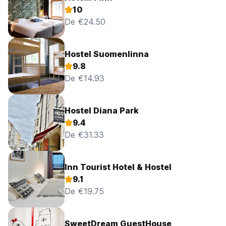
10
De €24.50
Hostel Suomenlinna
9.8
De €14.93
Hostel Diana Park
9.4
De €31.33
Inn Tourist Hotel & Hostel
9.1
De €19.75
SweetDream GuestHouse