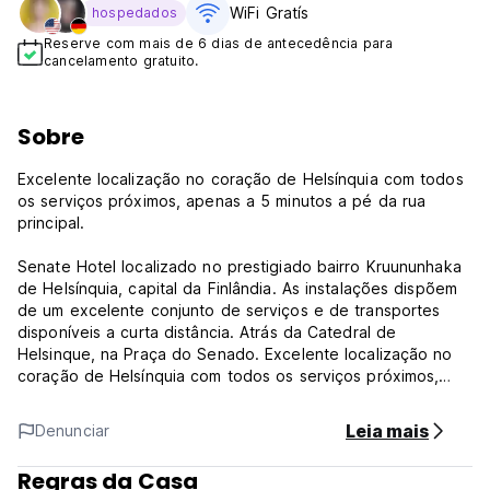
WiFi Gratís
hospedados
Reserve com mais de 6 dias de antecedência para
cancelamento gratuito.
Sobre
Excelente localização no coração de Helsínquia com todos
os serviços próximos, apenas a 5 minutos a pé da rua
principal.
Senate Hotel localizado no prestigiado bairro Kruununhaka
de Helsínquia, capital da Finlândia. As instalações dispõem
de um excelente conjunto de serviços e de transportes
disponíveis a curta distância. Atrás da Catedral de
Helsinque, na Praça do Senado. Excelente localização no
coração de Helsínquia com todos os serviços próximos,
apenas a 5 minutos a pé da rua principal.
Leia mais
Denunciar
Todos os clientes estão munidos de chave própria do local,
entrada 24 horas. Os quartos incluem televisão, lavatório e
Regras da Casa
frigorífico. Camas extras mediante solicitação.