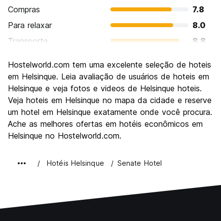
Compras
7.8
Para relaxar
8.0
Transporte
8.8
Turismo
8.1
Hostelworld.com tem uma excelente seleção de hoteis
Cultura
8.3
em Helsinque. Leia avaliação de usuários de hoteis em
Festas / vida noturna
Helsinque e veja fotos e videos de Helsinque hoteis.
7.4
Veja hoteis em Helsinque no mapa da cidade e reserve
Custo-beneficio
6.2
um hotel em Helsinque exatamente onde você procura.
Ache as melhores ofertas em hotéis econômicos em
Helsinque no Hostelworld.com.
Hotéis Helsinque
Senate Hotel