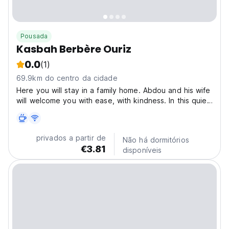
Pousada
Kasbah Berbère Ouriz
0.0
(1)
69.9km do centro da cidade
Here you will stay in a family home. Abdou and his wife
will welcome you with ease, with kindness. In this quiet
place, you will feel immediately at home. You will meet
no doubt how the whole family goes about their daily
business. In his father's house,...
privados a partir de
Não há dormitórios
€3.81
disponíveis