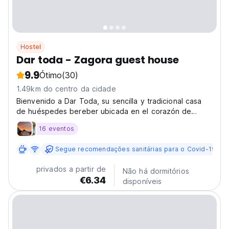
Hostel
Dar toda - Zagora guest house
9.9
Ótimo
(30)
1.49km do centro da cidade
Bienvenido a Dar Toda, su sencilla y tradicional casa
de huéspedes bereber ubicada en el corazón de
Zagora, Marruecos, la puerta de entrada al desierto.
16 eventos
Como albergue familiar, encarnamos la hospitalidad
bereber y los principios ecológicos, esforzándonos...
Segue recomendações sanitárias para o Covid-19
privados a partir de
Não há dormitórios
€6.34
disponíveis