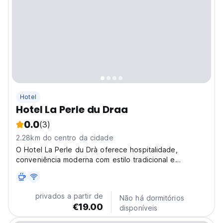
Hotel
Hotel La Perle du Draa
0.0
(3)
2.28km do centro da cidade
O Hotel La Perle du Drà oferece hospitalidade,
conveniência moderna com estilo tradicional e
autêntico; estamos localizados em Zagora e somos um
ponto de partida para desculpas ao deserto....
privados a partir de
Não há dormitórios
€19.00
disponíveis