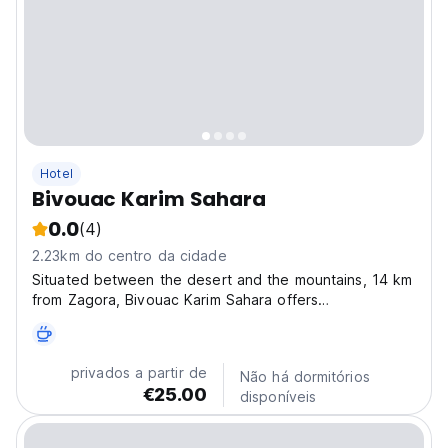
Hotel
Bivouac Karim Sahara
0.0
(4)
2.23km do centro da cidade
Situated between the desert and the mountains, 14 km
from Zagora, Bivouac Karim Sahara offers
accommodation in traditional caidal tents. During your
stay you can enjoy a campfire and typical meals.
Overlooking the sand dunes, tents Bivouac Karim
privados a partir de
Não há dormitórios
Sahara include...
€25.00
disponíveis