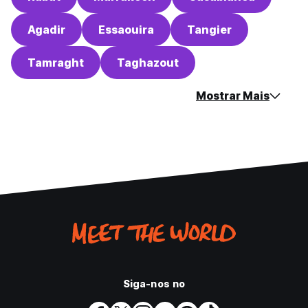
Agadir
Essaouira
Tangier
Tamraght
Taghazout
Mostrar Mais
Siga-nos no