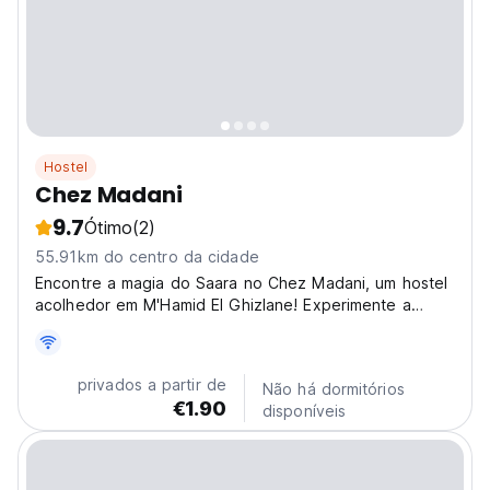
Hostel
Chez Madani
9.7
Ótimo
(2)
55.91km do centro da cidade
Encontre a magia do Saara no Chez Madani, um hostel
acolhedor em M'Hamid El Ghizlane! Experimente a
cultura do deserto marroquino, o trekking de camelo e
as aventuras de observação de estrelas. (Auto-
translated from original language)
privados a partir de
Não há dormitórios
€1.90
disponíveis