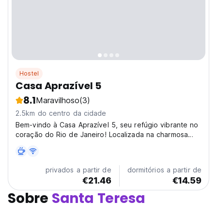
Hostel
Casa Aprazível 5
8.1
Maravilhoso
(3)
2.5km do centro da cidade
Bem-vindo à Casa Aprazível 5, seu refúgio vibrante no
coração do Rio de Janeiro! Localizada na charmosa
Rua Aprazível, nosso hostel oferece uma experiência
autêntica e inesquecível, combinando o charme carioca
com o conforto moderno. Imagine-se relaxando...
privados a partir de
dormitórios a partir de
€21.46
€14.59
Sobre
Santa Teresa