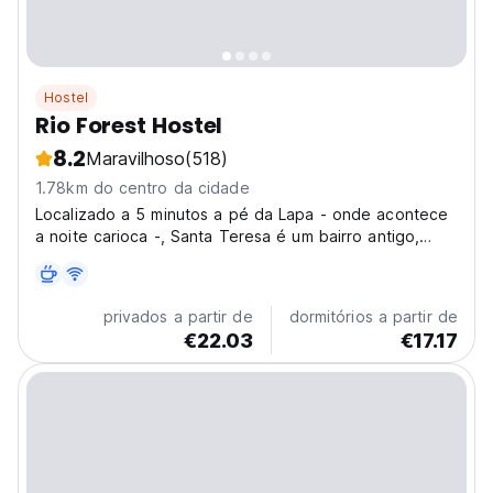
Hostel
Rio Forest Hostel
8.2
Maravilhoso
(518)
1.78km do centro da cidade
Localizado a 5 minutos a pé da Lapa - onde acontece
a noite carioca -, Santa Teresa é um bairro antigo,
charmoso e cultural. Com uma vista privilegiada da
cidade, você pode desfrutar de nosso bar, deck,
piscina, e de nosso pequeno Bosque onde é possível
privados a partir de
dormitórios a partir de
avistar...
€22.03
€17.17