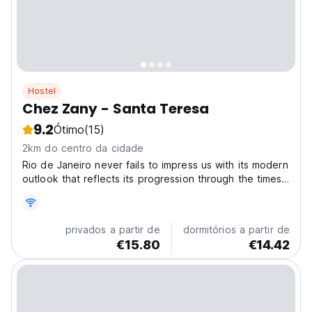
Hostel
Chez Zany - Santa Teresa
9.2
Ótimo
(15)
2km do centro da cidade
Rio de Janeiro never fails to impress us with its modern
outlook that reflects its progression through the times
of yore. With a great location, Chez Zany offers
private and shared rooms with free WiFi and a fully
equipped kitchen. Around us you will find...
privados a partir de
dormitórios a partir de
€15.80
€14.42