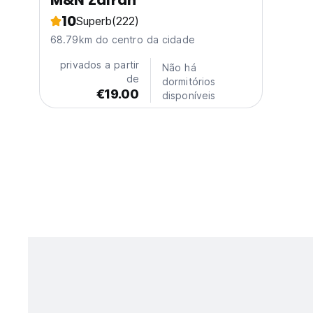
M&N Zafran
10
Superb
(222)
68.79km do centro da cidade
privados a partir
Não há
de
dormitórios
€19.00
disponíveis