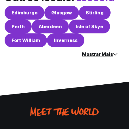
Edimburgo
Glasgow
Stirling
Perth
Aberdeen
Isle of Skye
Fort William
Inverness
Mostrar Mais