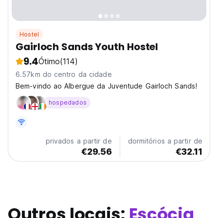
Hostel
Gairloch Sands Youth Hostel
9.4
Ótimo
(114)
6.57km do centro da cidade
Bem-vindo ao Albergue da Juventude Gairloch Sands!
hospedados
privados a partir de
dormitórios a partir de
€29.56
€32.11
Outros locais:
Escócia