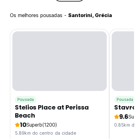
Os melhores pousadas -
Santorini, Grécia
Pousada
Pousada
Stelios Place at Perissa
Stavros
Beach
9.6
Supe
10
Superb
(1200)
0.85km do 
5.89km do centro da cidade