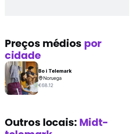
Preços médios
por
cidade
Bo i Telemark
Noruega
€68.12
Outros locais:
Midt-