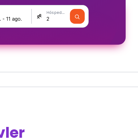
Hóspedes
vler