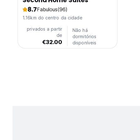
Second Home Suites
8.7
Fabulous
(96)
1.16km do centro da cidade
privados a partir
Não há
de
dormitórios
€32.00
disponíveis