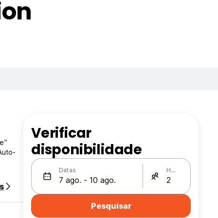
ion
Verificar
e”
disponibilidade
Auto-
Datas
Hóspedes
s
Pesquisar