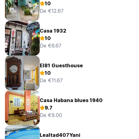
10
De €12.67
Casa 1932
10
De €6.67
El81 Guesthouse
10
De €11.67
Casa Habana blues 1940
9.7
De €9.00
Lealtad407Yani