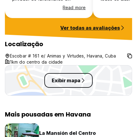
funcionárias são excelentes e
acesso para o ce
Read more
atenciosos.
Não comi no caf
hostel pq achei 
esquina da rua ti
Ver todas as avaliações
tomar café. Caso
ficaria de novo la
chuveiro quente 
Localização
Detalhe o lock e
não é seguro, já
Escobar # 161 e/ Animas y Virtudes, Havana, Cuba
colchão tem aces
1km do centro da cidade
Exibir mapa
Mais pousadas em Havana
La Mansión del Centro