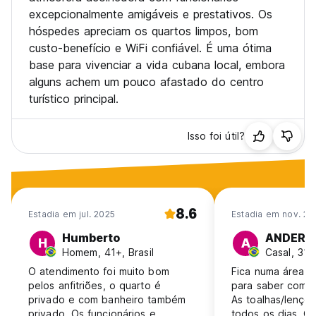
excepcionalmente amigáveis e prestativos. Os
hóspedes apreciam os quartos limpos, bom
custo-benefício e WiFi confiável. É uma ótima
base para vivenciar a vida cubana local, embora
alguns achem um pouco afastado do centro
turístico principal.
Isso foi útil?
8.6
Estadia em jul. 2025
Estadia em nov. 20
Humberto
ANDERSO
H
A
Homem, 41+, Brasil
Casal, 31-4
O atendimento foi muito bom
Fica numa área r
pelos anfitriões, o quarto é
para saber como 
privado e com banheiro também
As toalhas/lençoi
privado. Os funcionários e
todos os dias. O l