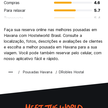
Compras
4.6
Para relaxar
5.7
Transporte
5.4
Turismo
8.0
Faça sua reserva online nas melhores pousadas em
Cultura
9.1
Havana com Hostelworld Brasil. Consulte a
Festas / vida noturna
localização, fotos, descrições e avaliações de clientes
6.6
e escolha a melhor pousada em Havana para a sua
Custo-beneficio
6.9
viagem. Você pode também reservar pelo celular, com
nosso aplicativo fácil e rápido.
Pousadas Havana
DRobles Hostal