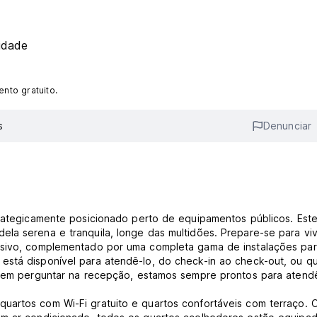
idade
nto gratuito.
s
Denunciar
trategicamente posicionado perto de equipamentos públicos. Est
ela serena e tranquila, longe das multidões. Prepare-se para vi
lusivo, complementado por uma completa gama de instalações pa
está disponível para atendê-lo, do check-in ao check-out, ou q
te em perguntar na recepção, estamos sempre prontos para atendê
artos com Wi-Fi gratuito e quartos confortáveis ​​com terraço. 