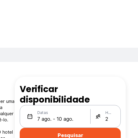
Verificar
e
disponibilidade
ver uma
ra
Datas
Hóspedes
ualquer
-lo.
O hotel
Pesquisar