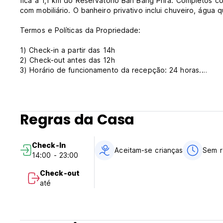
fica a 1,1 km do Reservatório Ban Bang Phra. Completos c
com mobiliário. O banheiro privativo inclui chuveiro, água
Termos e Políticas da Propriedade:
1) Check-in a partir das 14h
2) Check-out antes das 12h
3) Horário de funcionamento da recepção: 24 horas.
4) Pagamento na chegada: somente dinheiro.
5) O cancelamento ou alteração deverá ser feito com 3 d
6) O café da manhã não está incluído.
7) NÃO fumar no quarto, mas tem área para fumantes. (Auto
Regras da Casa
Check-In
Aceitam-se crianças
Sem r
14:00 - 23:00
Check-out
até