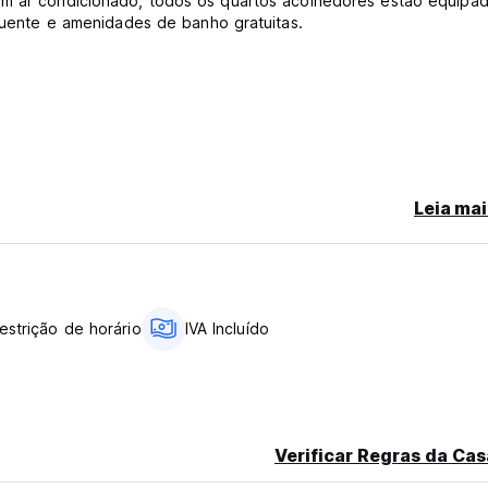
om ar condicionado, todos os quartos acolhedores estão equipa
 quente e amenidades de banho gratuitas.
ias de antecedência antes da chegada.
Leia mai
-translated from original language)
estrição de horário
IVA Incluído
Verificar Regras da Cas