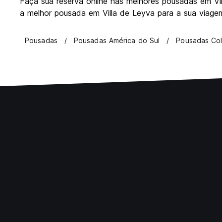
Faça sua reserva online nas melhores pousadas em Vill
a melhor pousada em Villa de Leyva para a sua viagem
Pousadas
Pousadas América do Sul
Pousadas Co