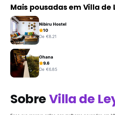
Mais pousadas em Villa de
Nibiru Hostel
10
De €8.21
Ohana
9.6
De €6.85
Sobre
Villa de L