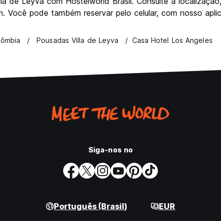
a de Leyva com Hostelworld Brasil. Consulte a localização,
. Você pode também reservar pelo celular, com nosso aplicat
lômbia
Pousadas Villa de Leyva
Casa Hotel Los Angeles
Siga-nos no
Português (Brasil)
EUR