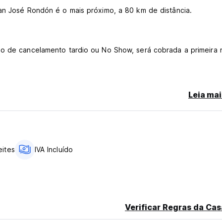
uan José Rondón é o mais próximo, a 80 km de distância.
so de cancelamento tardio ou No Show, será cobrada a primeira 
Leia mai
eites
IVA Incluído
nguage)
Verificar Regras da Cas