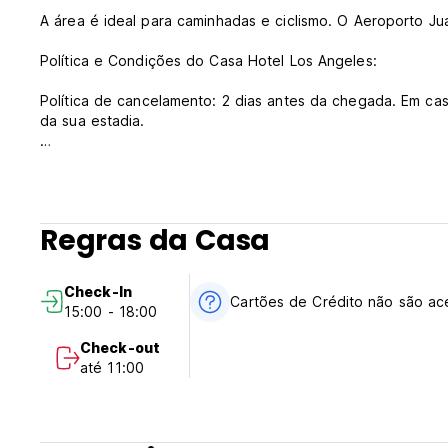
A área é ideal para caminhadas e ciclismo. O Aeroporto J
Política e Condições do Casa Hotel Los Angeles:
Política de cancelamento: 2 dias antes da chegada. Em ca
da sua estadia.
Check-in das 15h00 às 18h00
Check-out antes das 11h00
Pagamento na chegada em dinheiro
Regras da Casa
Impostos incluídos
Café da manhã não disponível
Check-In
Em geral:
Cartões de Crédito não são ac
15:00 - 18:00
Recepção das 10h00 às 18h00
Sem toque de recolher
Check-out
Sem condições especiais (Auto-translated from original la
até 11:00