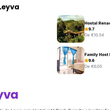
 Leyva
Hostal Rena
9.7
De €10.54
Family Host 
9.6
De €6.05
eyva