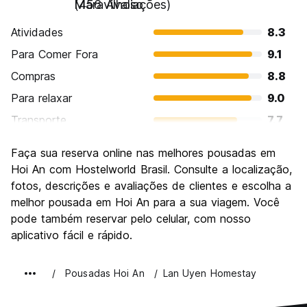
Maravilhoso
(456 Avaliações)
Atividades
8.3
Para Comer Fora
9.1
Compras
8.8
Para relaxar
9.0
Transporte
7.7
Turismo
8.4
Faça sua reserva online nas melhores pousadas em
Cultura
8.8
Hoi An com Hostelworld Brasil. Consulte a localização,
Festas / vida noturna
fotos, descrições e avaliações de clientes e escolha a
7.0
melhor pousada em Hoi An para a sua viagem. Você
Custo-beneficio
8.4
pode também reservar pelo celular, com nosso
aplicativo fácil e rápido.
Pousadas Hoi An
Lan Uyen Homestay