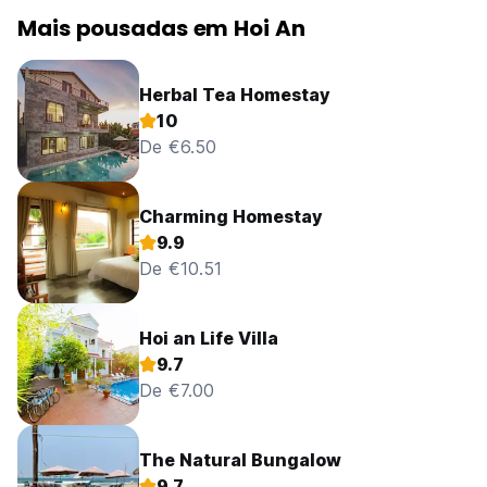
Mais pousadas em Hoi An
Herbal Tea Homestay
10
De €6.50
Charming Homestay
9.9
De €10.51
Hoi an Life Villa
9.7
De €7.00
The Natural Bungalow
9.7