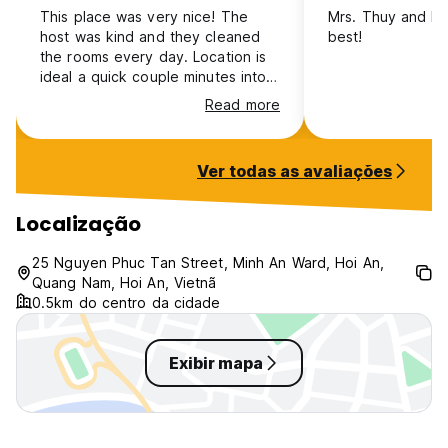
This place was very nice! The
Mrs. Thuy and her
host was kind and they cleaned
best!
the rooms every day. Location is
ideal a quick couple minutes into
old town. Breakfast was yummy
Read more
however was not included/ cost
extra
Ver todas as avaliações
Localização
25 Nguyen Phuc Tan Street, Minh An Ward, Hoi An,
Quang Nam, Hoi An, Vietnã
0.5km do centro da cidade
Exibir mapa