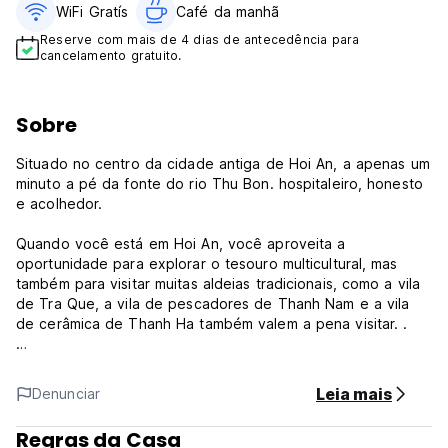
WiFi Gratís
Café da manhã
Reserve com mais de 4 dias de antecedência para
cancelamento gratuito.
Sobre
Situado no centro da cidade antiga de Hoi An, a apenas um
minuto a pé da fonte do rio Thu Bon. hospitaleiro, honesto
e acolhedor.
Quando você está em Hoi An, você aproveita a
oportunidade para explorar o tesouro multicultural, mas
também para visitar muitas aldeias tradicionais, como a vila
de Tra Que, a vila de pescadores de Thanh Nam e a vila
de cerâmica de Thanh Ha também valem a pena visitar. .
O aeroporto mais próximo é o Aeroporto Internacional de
Da Nang, a 29 km do alojamento.
Leia mais
Denunciar
Políticas de propriedade:
Regras da Casa
1. Política de cancelamento: 3 dias antes da chegada.