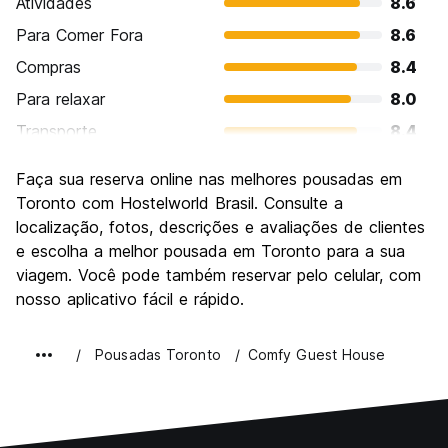
Atividades
8.6
Para Comer Fora
8.6
Compras
8.4
Para relaxar
8.0
Transporte
8.4
Turismo
8.3
Faça sua reserva online nas melhores pousadas em
Cultura
8.4
Toronto com Hostelworld Brasil. Consulte a
Festas / vida noturna
localização, fotos, descrições e avaliações de clientes
8.1
e escolha a melhor pousada em Toronto para a sua
Custo-beneficio
7.2
viagem. Você pode também reservar pelo celular, com
nosso aplicativo fácil e rápido.
Pousadas Toronto
Comfy Guest House