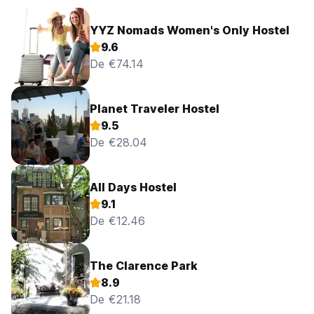
YYZ Nomads Women's Only Hostel
9.6
De €74.14
Planet Traveler Hostel
9.5
De €28.04
All Days Hostel
9.1
De €12.46
The Clarence Park
8.9
De €21.18