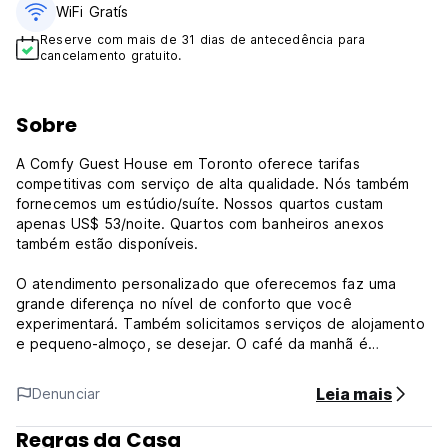
WiFi Gratís
Reserve com mais de 31 dias de antecedência para
cancelamento gratuito.
Sobre
A Comfy Guest House em Toronto oferece tarifas
competitivas com serviço de alta qualidade. Nós também
fornecemos um estúdio/suíte. Nossos quartos custam
apenas US$ 53/noite. Quartos com banheiros anexos
também estão disponíveis.
O atendimento personalizado que oferecemos faz uma
grande diferença no nível de conforto que você
experimentará. Também solicitamos serviços de alojamento
e pequeno-almoço, se desejar. O café da manhã é
oferecido por uma pequena taxa, pois a escolha é sua!
Você deve ter certeza de que seu conforto é nossa
Leia mais
Denunciar
principal prioridade.
Regras da Casa
Desfrute de televisão a cabo em seus quartos privativos