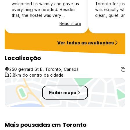
welcomed us warmly and gave us
Toronto for just o
everything we needed. Besides
was exactly wha
that, the hostel was very
clean, quiet, and
comfortable. Looking forward to
room was tidy, t
Read more
getting back!!
and the host wa
helpful. Even tho
stay, I felt well t
Ver todas as avaliações
Great spot for a q
stop in the city!
Localização
250 gerrard St E, Toronto, Canadá
3.8km do centro da cidade
Exibir mapa
Mais pousadas em Toronto