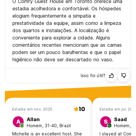
O Comfy Guest House em Toronto oferece uma
estadia acolhedora e confortável. Os hóspedes
elogiam frequentemente a simpatia e
prestatividade da equipe, assim como a limpeza
dos quartos e instalações. A localização é
conveniente para explorar a cidade. Alguns
comentários recentes mencionam que as camas
podem ser um pouco barulhentas e que o papel
higiênico não deve ser descartado no vaso.
Isso foi útil?
10
Estadia em nov. 2025
Estadia em jul. 202
Allan
Saad
A
S
Homem, 31-40, Brazil
Homem, 18
Michelle is an excellent host. She
I stayed at Comf