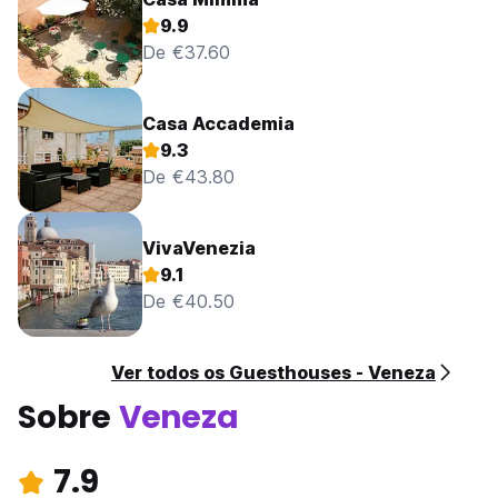
9.9
De €37.60
Casa Accademia
9.3
De €43.80
VivaVenezia
9.1
De €40.50
Ver todos os Guesthouses - Veneza
Sobre
Veneza
7.9