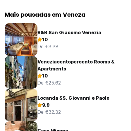
Mais pousadas em Veneza
B&B San Giacomo Venezia
10
De €3.38
Veneziacentopercento Rooms &
Apartments
10
De €25.62
Locanda SS. Giovanni e Paolo
9.9
De €32.32
Casa Mimma