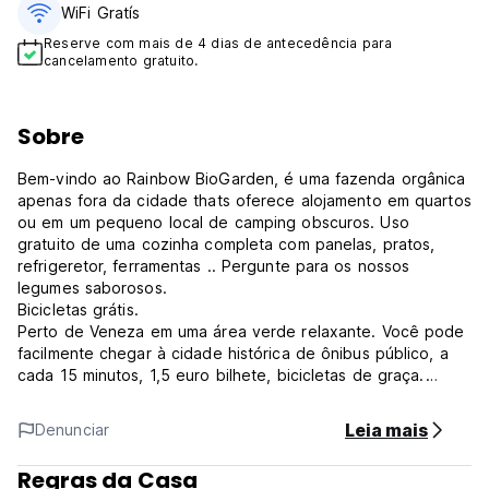
WiFi Gratís
Reserve com mais de 4 dias de antecedência para
cancelamento gratuito.
Sobre
Bem-vindo ao Rainbow BioGarden, é uma fazenda orgânica
apenas fora da cidade thats oferece alojamento em quartos
ou em um pequeno local de camping obscuros. Uso
gratuito de uma cozinha completa com panelas, pratos,
refrigeretor, ferramentas .. Pergunte para os nossos
legumes saborosos.
Bicicletas grátis.
Perto de Veneza em uma área verde relaxante. Você pode
facilmente chegar à cidade histórica de ônibus público, a
cada 15 minutos, 1,5 euro bilhete, bicicletas de graça.
Recomendamos para passar pelo menos 3 ou 2 dias, pois
há muito para ver em Veneza e no Little maravilhoso ilhas
Leia mais
Denunciar
do norte lagoa. E os arredores são muito bonito também.
Regras da Casa
No Verão, organizamos muitos eventos noturnos com