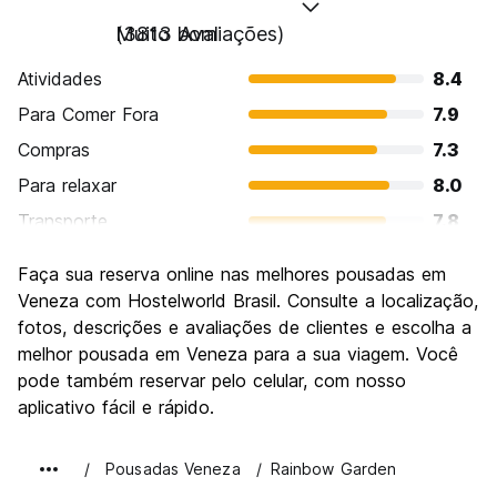
Muito bom
(3813 Avaliações)
Atividades
8.4
Para Comer Fora
7.9
Compras
7.3
Para relaxar
8.0
Transporte
7.8
Turismo
9.2
Faça sua reserva online nas melhores pousadas em
Cultura
9.2
Veneza com Hostelworld Brasil. Consulte a localização,
Festas / vida noturna
fotos, descrições e avaliações de clientes e escolha a
6.3
melhor pousada em Veneza para a sua viagem. Você
Custo-beneficio
6.7
pode também reservar pelo celular, com nosso
aplicativo fácil e rápido.
Pousadas Veneza
Rainbow Garden