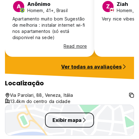
Anônimo
Ziah
A
Z
Homem, 41+, Brasil
Homem, 18
Apartamento muito bom Sugestão
Very nice vibes 
de melhoria : instalar internet wi-fi
nos apartamentos (só está
disponivel na sede)
Read more
Ver todas as avaliações
Localização
Via Parolari, 88, Veneza, Itália
13.4km do centro da cidade
Exibir mapa