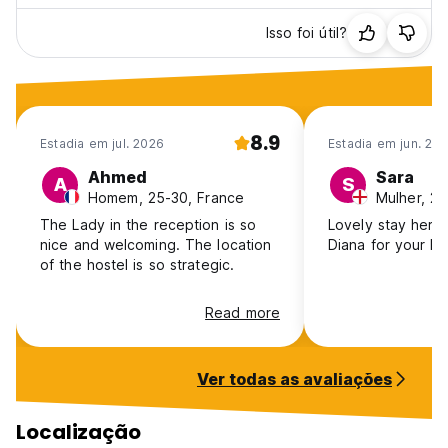
Isso foi útil?
8.9
Estadia em jul. 2026
Estadia em jun. 20
Ahmed
Sara
A
S
Homem, 25-30, France
Mulher, 25
The Lady in the reception is so
Lovely stay here
nice and welcoming. The location
Diana for your ki
of the hostel is so strategic.
Read more
Ver todas as avaliações
Localização