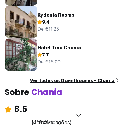
Kydonia Rooms
9.4
De €11.25
Hotel Tina Chania
7.7
De €15.00
Ver todos os Guesthouses - Chania
Sobre
Chania
8.5
Maravilhoso
(118 Avaliações)