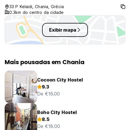
33 P Kelaidi, Chania, Grécia
0.3km do centro da cidade
Exibir mapa
Mais pousadas em Chania
Cocoon City Hostel
9.3
De €16.00
Boho City Hostel
8.5
De €18.00