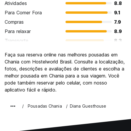
Atividades
8.8
Para Comer Fora
9.1
Compras
7.9
Para relaxar
8.9
Transporte
8.3
Turismo
8.6
Faça sua reserva online nas melhores pousadas em
Cultura
8.4
Chania com Hostelworld Brasil. Consulte a localização,
Festas / vida noturna
fotos, descrições e avaliações de clientes e escolha a
7.7
melhor pousada em Chania para a sua viagem. Você
Custo-beneficio
8.5
pode também reservar pelo celular, com nosso
aplicativo fácil e rápido.
Pousadas Chania
Diana Guesthouse