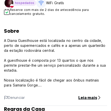
WiFi Gratís
hospedados
Reserve com mais de 2 dias de antecedência para
cancelamento gratuito.
Sobre
A Diana Guesthouse está localizada no centro da cidade,
perto de supermercados e cafés e a apenas um quarteirão
da estação rodoviária central.
A guesthouse é composta por 13 quartos o que nos
permite prestar-lhe um serviço personalizado durante a sua
estadia.
Nossa localização é fácil de chegar aos ônibus matinais
para Samaria Gorge.
Também estamos a apenas dois minutos do centro de
Chania e a 5 minutos a pé do centro histórico e do porto
Leia mais
Denunciar
veneziano.
Regras da Casa
Enquanto estiver aqui, você poderá desfrutar de nossos