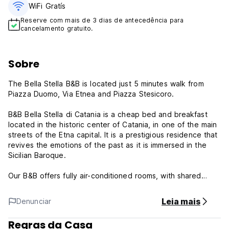
WiFi Gratís
Reserve com mais de 3 dias de antecedência para
cancelamento gratuito.
Sobre
The Bella Stella B&B is located just 5 minutes walk from
Piazza Duomo, Via Etnea and Piazza Stesicoro.
B&B Bella Stella di Catania is a cheap bed and breakfast
located in the historic center of Catania, in one of the main
streets of the Etna capital. It is a prestigious residence that
revives the emotions of the past as it is immersed in the
Sicilian Baroque.
Our B&B offers fully air-conditioned rooms, with shared
private bathroom and possibility if it is available for private
use, air conditioning, free wi-fi and flat-screen TV. You can
Leia mais
Denunciar
also enjoy our tasty and rich breakfast served in an elegant
relaxation room where you will breathe the familiar reality
Regras da Casa
and the typical hospitality of the Sicilian people.