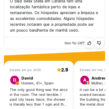
O B&B Bella Stella em Catania tem uma
localização fantástica perto de lojas e
restaurantes. Os hóspedes apreciam a limpeza e
as excelentes comodidades. Alguns hóspedes
recentes notaram que a propriedade pode ser
um pouco barulhenta de manhã cedo.
Isso foi útil?
2.9
Estadia em jun. 2026
Estadia em mai. 20
David
Andreea
D
A
Homem, 41+, Spain
Mulher, 3
The only good thing was the airco
it can be a bit n
in the room. The rest terrible. I
scared because a
paid city taxes twice, the shower
the building ther
is literally less than 1 sqm and the
the metal door m