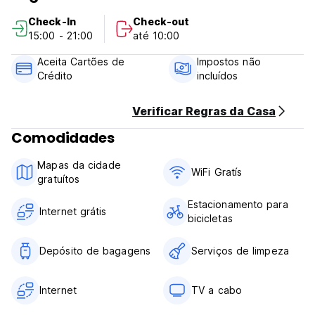
Our B&B located in Sicily is located in Via Vittorio Emanuele
Check-In
Check-out
II nr 319 in Catania enjoys an excellent position in a central
15:00 - 21:00
até 10:00
area, of great archaeological, artistic and cultural value.
Aceita Cartões de
Impostos não
Due to Covid 19, breakfast is no longer included until a
Crédito
incluídos
date to be determined.
The city tax and 2 euros per person to be paid in the first
4 days of overnight stay will be paid at the check-in of our
Verificar Regras da Casa
B&B.
Comodidades
Check-in is from 15:00 to 21:00
Mapas da cidade
Check-out by 10:00
WiFi Gratís
gratuítos
Always and conveniently the arrival time must be made.
Estacionamento para
Internet grátis
bicicletas
Depósito de bagagens
Serviços de limpeza
Internet
TV a cabo