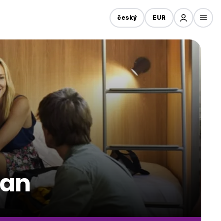
český
EUR
wan