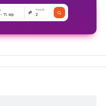
y
Hosté