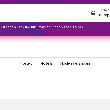
Termín
K dispozici jsou flexibilní možnosti rezervace a zrušení.
Hostely
Hotely
Nocleh se snídaní