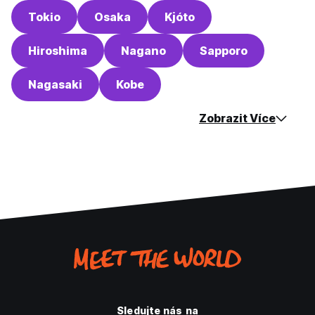
Tokio
Osaka
Kjóto
Hiroshima
Nagano
Sapporo
Nagasaki
Kobe
Zobrazit Více
Sledujte nás na