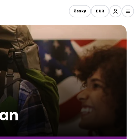
český
EUR
wan