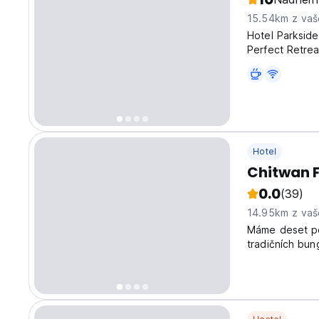
15.54km z vaš
Hotel Parksid
Perfect Retre
Azure ,Your Pe
the Chitwan Na
Hotel
Chitwan F
0.0
(39)
14.95km z vaš
Máme deset po
tradičních bun
kterými můžete