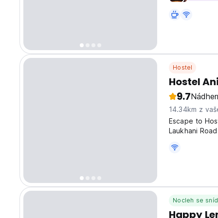
Hostel
Hostel An
9.7
Nádher
14.34km z vaš
Escape to Hos
Laukhani Road 
community whe
the magic of N
Nocleh se sníd
Happy Le