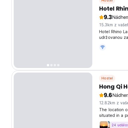
Hostel
Hotel Rhi
9.3
Nádher
15.3km z vaše
Hotel Rhino L
udržovanou za
džungli můžete
Hostel
Hong Qi H
9.6
Nádher
12.82km z vaš
The location o
situated in a p
or business ce
24 událos
site or offerin