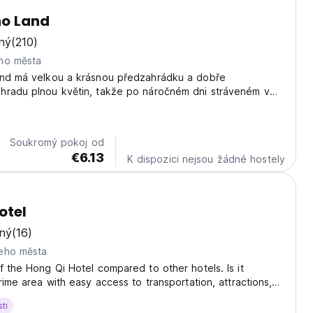
no Land
ný
(210)
ho města
and má velkou a krásnou předzahrádku a dobře
hradu plnou květin, takže po náročném dni stráveném v
 relaxovat v těch nejlepších podmínkách.
Soukromý pokoj od
€6.13
K dispozici nejsou žádné hostely
otel
ný
(16)
eho města
f the Hong Qi Hotel compared to other hotels. Is it
rime area with easy access to transportation, attractions,
nters? Unique locations, such as being close to a historical
ti
g breathtaking views, can...