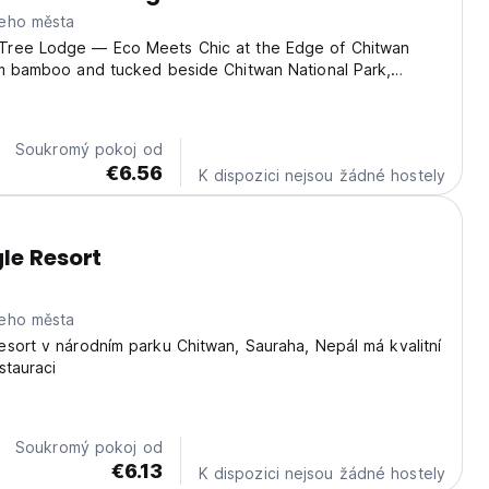
eho města
ree Lodge — Eco Meets Chic at the Edge of Chitwan
om bamboo and tucked beside Chitwan National Park,
ee is a laid-back sanctuary for free spirits and curious
at in our bio pool, roll out a mat for morning...
Soukromý pokoj od
€6.56
K dispozici nejsou žádné hostely
le Resort
eho města
sort v národním parku Chitwan, Sauraha, Nepál má kvalitní
stauraci
Soukromý pokoj od
€6.13
K dispozici nejsou žádné hostely