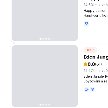
14.63km z vaš
Happy Lemon T
Hand-built fr
Happy Lemon Tr
travellers. Flo
Hostel
Eden Jung
0.0
(61)
15.27km z vaš
Eden Jungle Re
ubytování a re