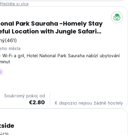
Přečtěte si více
ional Park Sauraha -Homely Stay
ful Location with Jungle Safari
ents
ný
(461)
eho města
 Wi-Fi a gril, Hotel National Park Sauraha nabízí ubytování
minut
i
Soukromý pokoj od
€2.80
K dispozici nejsou žádné hostely
kside
ý
(2)