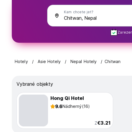
Kam chcete jet?
Zarezer
Hotely
Asie Hotely
Nepal Hotely
Chitwan
Vybrané objekty
Hong Qi Hotel
9.6
Nádherný
(16)
€3.21
Z