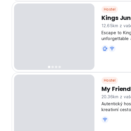
Hostel
Kings Jun
12.65km z vaš
Escape to King
unforgettable 
metropolitan 27
experiences an
Hostel
My Friend
20.36km z vaš
Autentický hos
kreativní cesto
objevování Nep