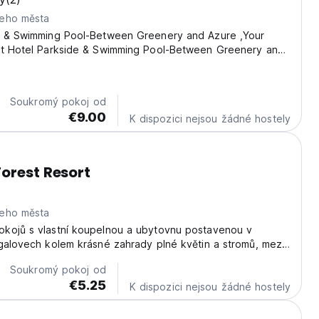
eho města
e & Swimming Pool-Between Greenery and Azure ,Your
at Hotel Parkside & Swimming Pool-Between Greenery and
rfect Retreat is a serene retreat nestled in the heart of
tional Park, located in Ratnanagar-6,...
Soukromý pokoj od
€9.00
K dispozici nejsou žádné hostely
orest Resort
eho města
kojů s vlastní koupelnou a ubytovnu postavenou v
galovech kolem krásné zahrady plné květin a stromů, mezi
 odpočívat na houpací síti.
Soukromý pokoj od
€5.25
K dispozici nejsou žádné hostely