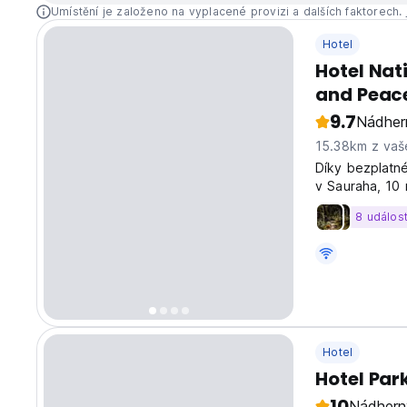
Umístění je založeno na vyplacené provizi a dalších faktorech.
Hotel
Hotel Nat
and Peace
arrangem
9.7
Nádher
15.38km z vaš
Díky bezplatné
v Sauraha, 10 
8 událost
Hotel
Hotel Par
10
Nádhern