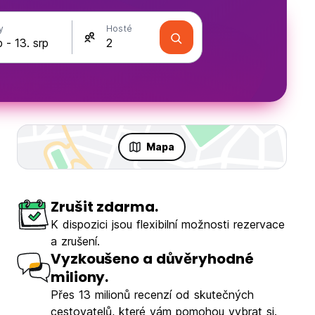
y
Hosté
Mapa
Zrušit zdarma.
K dispozici jsou flexibilní možnosti rezervace
a zrušení.
Vyzkoušeno a důvěryhodné
miliony.
Přes 13 milionů recenzí od skutečných
cestovatelů, které vám pomohou vybrat si.