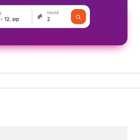
y
Hosté