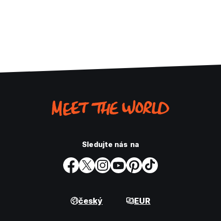
Sledujte nás na
český
EUR