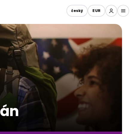
český
EUR
tán