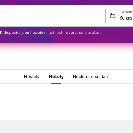
Termín
K dispozici jsou flexibilní možnosti rezervace a zrušení.
Hostely
Hotely
Nocleh se snídaní