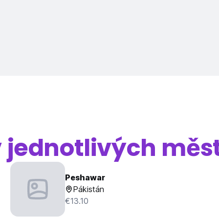
v jednotlivých měs
Peshawar
Pákistán
€13.10