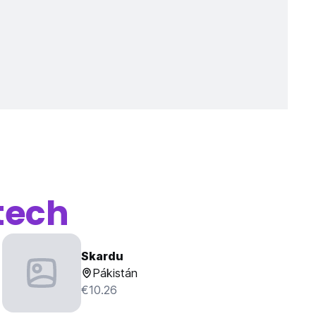
tech
Skardu
Pákistán
€10.26