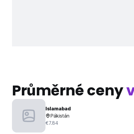
Průměrné ceny
Islamabad
Pákistán
€7.84