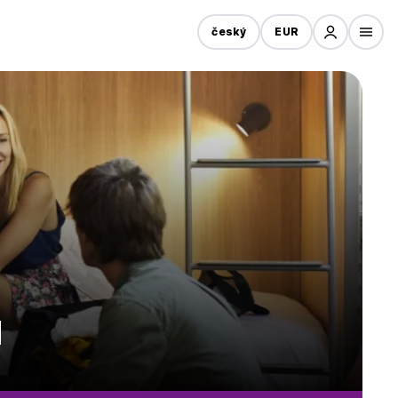
český
EUR
u