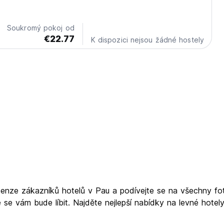
, as well as a few steps from restaurants, bars and shops.
 a private bathroom with shower, bathtub,...
Soukromý pokoj od
€22.77
K dispozici nejsou žádné hostely
ecenze zákazníků hotelů v Pau a podívejte se na všechny fo
é se vám bude líbit. Najděte nejlepší nabídky na levné hote