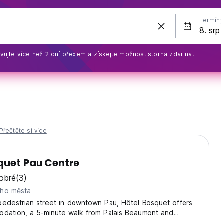
Termín
vujte více než 2 dní předem a získejte možnost storna zdarma.
Přečtěte si více
quet Pau Centre
obré
(3)
eho města
pedestrian street in downtown Pau, Hôtel Bosquet offers
odation, a 5-minute walk from Palais Beaumont and