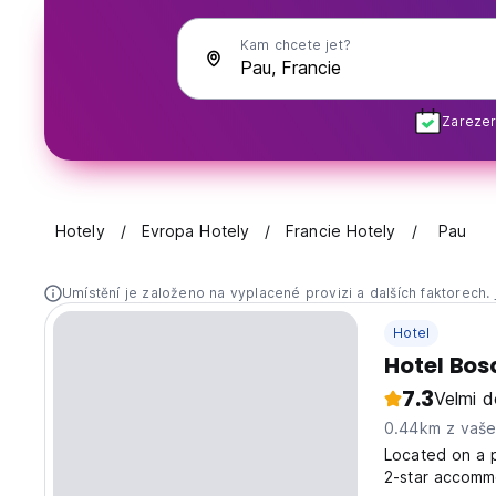
Kam chcete jet?
Zarezer
Hotely
Evropa Hotely
Francie Hotely
Pau
Umístění je založeno na vyplacené provizi a dalších faktorech.
Hotel
Hotel Bos
7.3
Velmi d
0.44km z vaš
Located on a 
2-star accomm