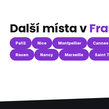
Další místa v
Fra
Paříž
Nice
Montpellier
Cannes
Rouen
Nancy
Marseille
Saint 