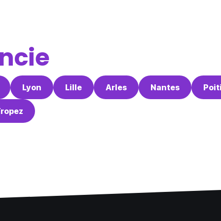
ncie
Lyon
Lille
Arles
Nantes
Poit
Tropez