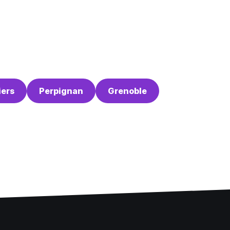
iers
Perpignan
Grenoble