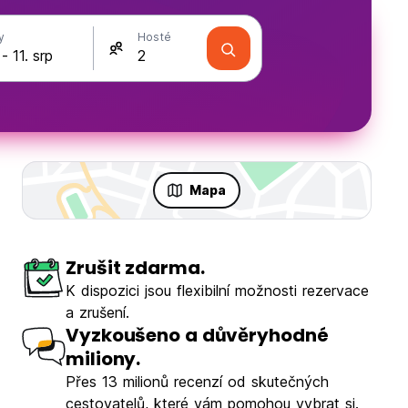
y
Hosté
Mapa
Zrušit zdarma.
K dispozici jsou flexibilní možnosti rezervace
a zrušení.
Vyzkoušeno a důvěryhodné
miliony.
Přes 13 milionů recenzí od skutečných
cestovatelů, které vám pomohou vybrat si.