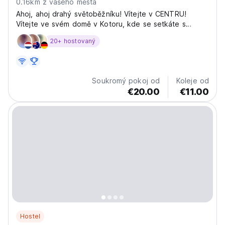
0.16km z vašeho města
Ahoj, ahoj drahý světoběžníku! Vítejte v CENTRU!
Vítejte ve svém domě v Kotoru, kde se setkáte s
novými
20+ hostovaný
Soukromý pokoj od
Koleje od
€20.00
€11.00
Hostel