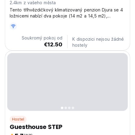
2.4km z vašeho města
Tento tříhvězdičkový klimatizovaný penzion Djura se 4
ložnicemi nabízí dva pokoje (14 m2 a 14,5 m2),
prostornou chodbu, samostatný vchod, prostornou
terasu s posezením a úžasným výhledem na moře a
Kotorský záliv. Pokoje v přízemí nemají přístup na horní
Soukromý pokoj od
K dispozici nejsou žádné
terasu...
€12.50
hostely
Hostel
Guesthouse STEP