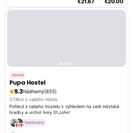
€21.67
€20.00
Hostel
Pupa Hostel
9.3
Nádherný
(855)
0.14km z vašeho města
Pohled z našeho hostelu s výhledem na celé městské
hradby a vrchol hory St.John!
hostovaný