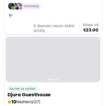
of Kotor's Old Town, our 14-person guest house offers
hostovaný
the perfect blend of comfort and convenience for
travelers looking to explore this historic gem.
Accommodation:...
Koleje od
K dispozici nejsou žádné
€23.00
priváty
Nocleh se snídaní
Djura Guesthouse
10
Nádherný
(27)