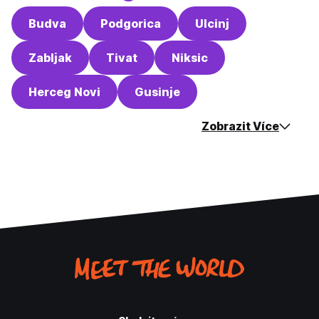
Budva
Podgorica
Ulcinj
Zabljak
Tivat
Niksic
Herceg Novi
Gusinje
Zobrazit Více