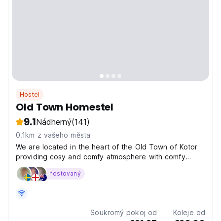
Hostel
Old Town Homestel
9.1
Nádherný
(141)
0.1km z vašeho města
We are located in the heart of the Old Town of Kotor
providing cosy and comfy atmosphere with comfy
rooms. All the main attractions of the city are within
hostovaný
your reach (max 1min walk). St. John's Fortress; perfect
hiking spot with breathtaking views of Kotor...
Soukromý pokoj od
Koleje od