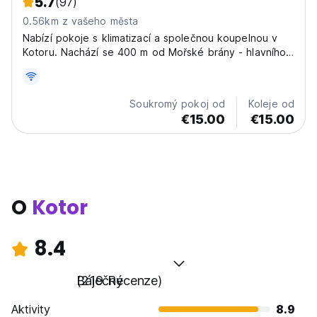
5.7
(97)
0.56km z vašeho města
Nabízí pokoje s klimatizací a společnou koupelnou v
Kotoru. Nachází se 400 m od Mořské brány - hlavního
vchodu a 500 m od Kotorské hodinové věže.
Soukromý pokoj od
Koleje od
€15.00
€15.00
O
Kotor
8.4
Báječný
(219 Recenze)
Aktivity
8.9