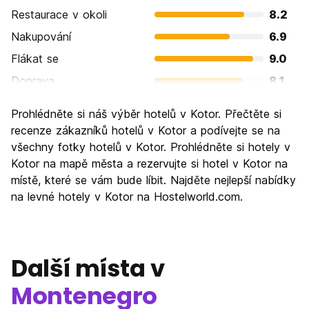
Restaurace v okoli
8.2
Nakupování
6.9
Flákat se
9.0
Doprava
8.1
Prohlížení památek
9.2
Prohlédněte si náš výběr hotelů v Kotor. Přečtěte si
Kultura
8.8
recenze zákazníků hotelů v Kotor a podívejte se na
Noční život
všechny fotky hotelů v Kotor. Prohlédněte si hotely v
7.6
Kotor na mapě města a rezervujte si hotel v Kotor na
Hodnota za peníze
8.6
místě, které se vám bude líbit. Najděte nejlepší nabídky
na levné hotely v Kotor na Hostelworld.com.
Další místa v
Montenegro