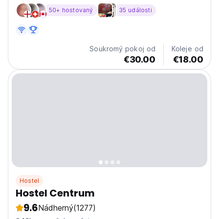
50+ hostovaný
35 události
Soukromý pokoj od
Koleje od
€30.00
€18.00
Hostel
Hostel Centrum
9.6
Nádherný
(1277)