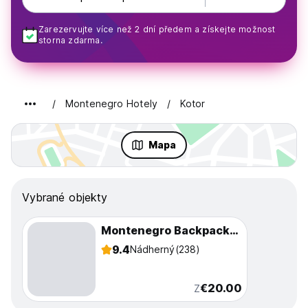
Zarezervujte více než 2 dní předem a získejte možnost
storna zdarma.
Montenegro Hotely
Kotor
Mapa
Vybrané objekty
Montenegro Backpackers Home Kotor
9.4
Nádherný
(238)
€20.00
Z