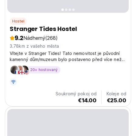
Hostel
Stranger Tides Hostel
9.2
Nádherný
(268)
3.78km z vašeho města
Vítejte v Stranger Tides! Tato nemovitost je původní
kamenný dům/muzeum bylo postaveno před více než
1000 lety ve středomořském stylu typickém pro tento
20+ hostovaný
region.
Soukromý pokoj od
Koleje od
€14.00
€25.00