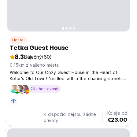
Hostel
Tetka Guest House
8.3
Báječný
(60)
0.15km z vašeho města
Welcome to Our Cozy Guest House in the Heart of
Kotor's Old Town! Nestled within the charming streets
of Kotor's Old Town, our 20-person guest house offers
20+ hostovaný
the perfect blend of comfort and convenience for
travelers looking to explore this historic gem.
Accommodation:...
Koleje od
K dispozici nejsou žádné
€23.00
priváty