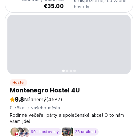
K dispozici nejsou žádné
€35.00
hostely
Hostel
Montenegro Hostel 4U
9.8
Nádherný
(4587)
0.76km z vašeho města
Rodinné večeře, párty a společenské akce! O to nám
všem jde!
90+ hostovaný
23 události