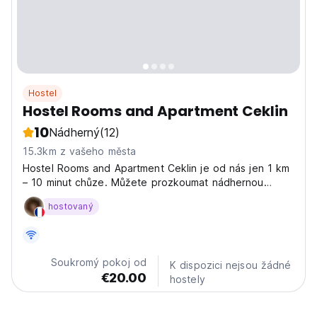
Hostel
Hostel Rooms and Apartment Ceklin
10
Nádherný
(12)
15.3km z vašeho města
Hostel Rooms and Apartment Ceklin je od nás jen 1 km
– 10 minut chůze. Můžete prozkoumat nádhernou
přírodu, soutěsku Mostnica, údolí Voje a vodopád
hostovaný
Savica.
Soukromý pokoj od
K dispozici nejsou žádné
€20.00
hostely