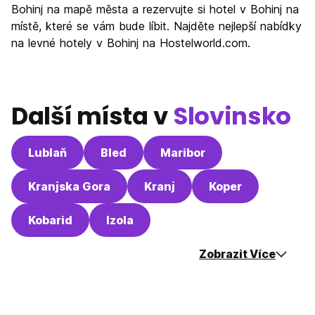
Bohinj na mapě města a rezervujte si hotel v Bohinj na
Hodnota za peníze
8.5
místě, které se vám bude líbit. Najděte nejlepší nabídky
na levné hotely v Bohinj na Hostelworld.com.
Další místa v
Slovinsko
Lublaň
Bled
Maribor
Kranjska Gora
Kranj
Koper
Kobarid
Izola
Zobrazit Více