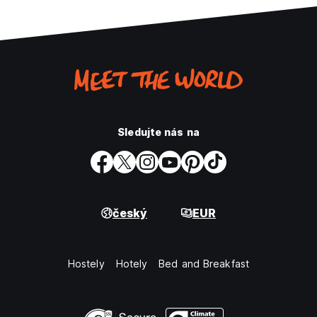
Sledujte nás na
český
EUR
Hostely
Hotely
Bed and Breakfast